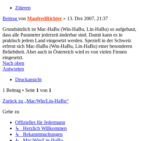
Zitieren
Beitrag
von
ManfredRichter
»
13. Dez 2007, 21:37
Grundsätzlich ist Mac-HaBu (Win-HaBu, Lin-HaBu) so aufgebaut,
dass alle Parameter jederzeit änderbar sind. Damit kann es in
praktisch jedem Land eingesetzt werden. Speziell in der Schweiz
erfreut sich Mac-HaBu (Win-HaBu, Lin-HaBu) einer besonderen
Beliebtheit. Aber auch in Österreich wird es von vielen Firmen
eingesetzt.
Nach oben
Antworten
Druckansicht
1 Beitrag • Seite
1
von
1
Zurück zu „Mac/Win/Lin-HaBu“
Gehe zu
Offizielles für Jedermann
↳ Herzlich Willkommen
↳ Bekanntmachungen
↳ Mac/Win/Lin-HaBu