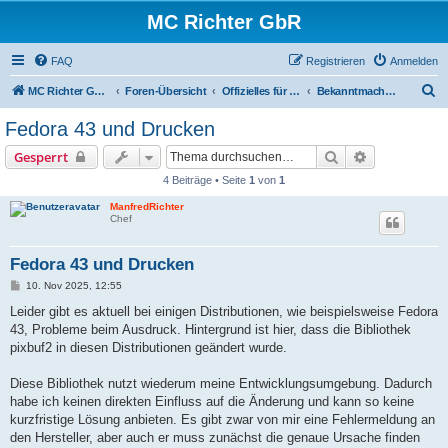
MC Richter GbR
FAQ
Registrieren
Anmelden
S
MC Richter GbR (Impressum / Datenschutz)
Foren-Übersicht
Offizielles für Jedermann
Bekanntmachungen
u
Fedora 43 und Drucken
c
Suche
Erweiterte S
Gesperrt
h
4 Beiträge • Seite
1
von
1
e
ManfredRichter
Chef
Fedora 43 und Drucken
B
10. Nov 2025, 12:55
e
i
Leider gibt es aktuell bei einigen Distributionen, wie beispielsweise Fedora
t
43, Probleme beim Ausdruck. Hintergrund ist hier, dass die Bibliothek
r
a
pixbuf2 in diesen Distributionen geändert wurde.
g
Diese Bibliothek nutzt wiederum meine Entwicklungsumgebung. Dadurch
habe ich keinen direkten Einfluss auf die Änderung und kann so keine
kurzfristige Lösung anbieten. Es gibt zwar von mir eine Fehlermeldung an
den Hersteller, aber auch er muss zunächst die genaue Ursache finden