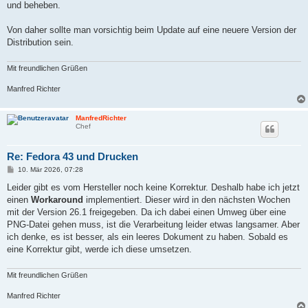
und beheben.
Von daher sollte man vorsichtig beim Update auf eine neuere Version der
Distribution sein.
Mit freundlichen Grüßen
Manfred Richter
ManfredRichter
Chef
Re: Fedora 43 und Drucken
B
10. Mär 2026, 07:28
e
i
Leider gibt es vom Hersteller noch keine Korrektur. Deshalb habe ich jetzt
t
einen
Workaround
implementiert. Dieser wird in den nächsten Wochen
r
a
mit der Version 26.1 freigegeben. Da ich dabei einen Umweg über eine
g
PNG-Datei gehen muss, ist die Verarbeitung leider etwas langsamer. Aber
ich denke, es ist besser, als ein leeres Dokument zu haben. Sobald es
eine Korrektur gibt, werde ich diese umsetzen.
Mit freundlichen Grüßen
Manfred Richter