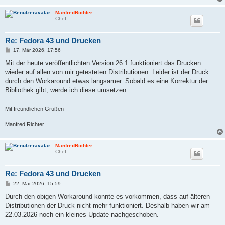
ManfredRichter
Chef
Re: Fedora 43 und Drucken
B
17. Mär 2026, 17:56
e
i
Mit der heute veröffentlichten Version 26.1 funktioniert das Drucken
t
wieder auf allen von mir getesteten Distributionen. Leider ist der Druck
r
a
durch den Workaround etwas langsamer. Sobald es eine Korrektur der
g
Bibliothek gibt, werde ich diese umsetzen.
Mit freundlichen Grüßen
Manfred Richter
ManfredRichter
Chef
Re: Fedora 43 und Drucken
B
22. Mär 2026, 15:59
e
i
Durch den obigen Workaround konnte es vorkommen, dass auf älteren
t
Distributionen der Druck nicht mehr funktioniert. Deshalb haben wir am
r
a
22.03.2026 noch ein kleines Update nachgeschoben.
g