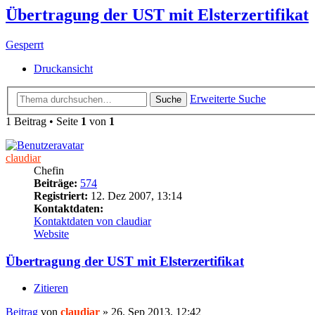
Übertragung der UST mit Elsterzertifikat
Gesperrt
Druckansicht
Erweiterte Suche
Suche
1 Beitrag • Seite
1
von
1
claudiar
Chefin
Beiträge:
574
Registriert:
12. Dez 2007, 13:14
Kontaktdaten:
Kontaktdaten von claudiar
Website
Übertragung der UST mit Elsterzertifikat
Zitieren
Beitrag
von
claudiar
»
26. Sep 2013, 12:42