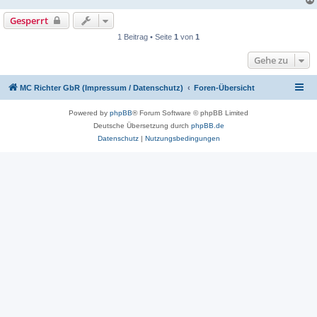
Gesperrt
1 Beitrag • Seite
1
von
1
Gehe zu
MC Richter GbR (Impressum / Datenschutz)
Foren-Übersicht
Powered by
phpBB
® Forum Software © phpBB Limited
Deutsche Übersetzung durch
phpBB.de
Datenschutz
|
Nutzungsbedingungen