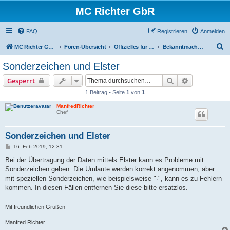
MC Richter GbR
FAQ
Registrieren
Anmelden
S
MC Richter GbR (Impressum / Datenschutz)
Foren-Übersicht
Offizielles für Jedermann
Bekanntmachungen
u
Sonderzeichen und Elster
c
Suche
Erweiterte S
Gesperrt
h
1 Beitrag • Seite
1
von
1
e
ManfredRichter
Chef
Sonderzeichen und Elster
B
16. Feb 2019, 12:31
e
i
Bei der Übertragung der Daten mittels Elster kann es Probleme mit
t
Sonderzeichen geben. Die Umlaute werden korrekt angenommen, aber
r
a
mit speziellen Sonderzeichen, wie beispielsweise "·", kann es zu Fehlern
g
kommen. In diesen Fällen entfernen Sie diese bitte ersatzlos.
Mit freundlichen Grüßen
Manfred Richter