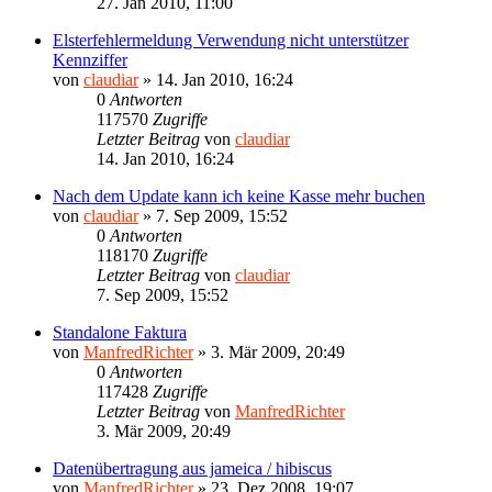
27. Jan 2010, 11:00
Elsterfehlermeldung Verwendung nicht unterstützer
Kennziffer
von
claudiar
»
14. Jan 2010, 16:24
0
Antworten
117570
Zugriffe
Letzter Beitrag
von
claudiar
14. Jan 2010, 16:24
Nach dem Update kann ich keine Kasse mehr buchen
von
claudiar
»
7. Sep 2009, 15:52
0
Antworten
118170
Zugriffe
Letzter Beitrag
von
claudiar
7. Sep 2009, 15:52
Standalone Faktura
von
ManfredRichter
»
3. Mär 2009, 20:49
0
Antworten
117428
Zugriffe
Letzter Beitrag
von
ManfredRichter
3. Mär 2009, 20:49
Datenübertragung aus jameica / hibiscus
von
ManfredRichter
»
23. Dez 2008, 19:07