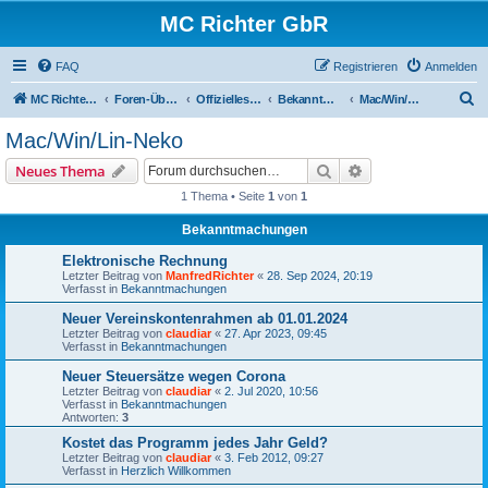
MC Richter GbR
FAQ
Registrieren
Anmelden
S
MC Richter GbR (Impressum / Datenschutz)
Foren-Übersicht
Offizielles für Jedermann
Bekanntmachungen
Mac/Win/Lin-Neko
u
Mac/Win/Lin-Neko
c
Suche
Erweiterte Suche
Neues Thema
h
1 Thema • Seite
1
von
1
e
Bekanntmachungen
Elektronische Rechnung
Letzter Beitrag von
ManfredRichter
«
28. Sep 2024, 20:19
Verfasst in
Bekanntmachungen
Neuer Vereinskontenrahmen ab 01.01.2024
Letzter Beitrag von
claudiar
«
27. Apr 2023, 09:45
Verfasst in
Bekanntmachungen
Neuer Steuersätze wegen Corona
Letzter Beitrag von
claudiar
«
2. Jul 2020, 10:56
Verfasst in
Bekanntmachungen
Antworten:
3
Kostet das Programm jedes Jahr Geld?
Letzter Beitrag von
claudiar
«
3. Feb 2012, 09:27
Verfasst in
Herzlich Willkommen