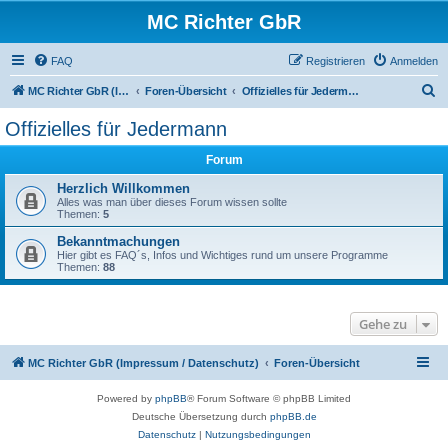
MC Richter GbR
FAQ
Registrieren
Anmelden
S
MC Richter GbR (Impressum / Datenschutz)
Foren-Übersicht
Offizielles für Jedermann
u
Offizielles für Jedermann
c
Forum
h
e
Herzlich Willkommen
Alles was man über dieses Forum wissen sollte
Themen:
5
Bekanntmachungen
Hier gibt es FAQ´s, Infos und Wichtiges rund um unsere Programme
Themen:
88
Gehe zu
MC Richter GbR (Impressum / Datenschutz)
Foren-Übersicht
Powered by
phpBB
® Forum Software © phpBB Limited
Deutsche Übersetzung durch
phpBB.de
Datenschutz
|
Nutzungsbedingungen