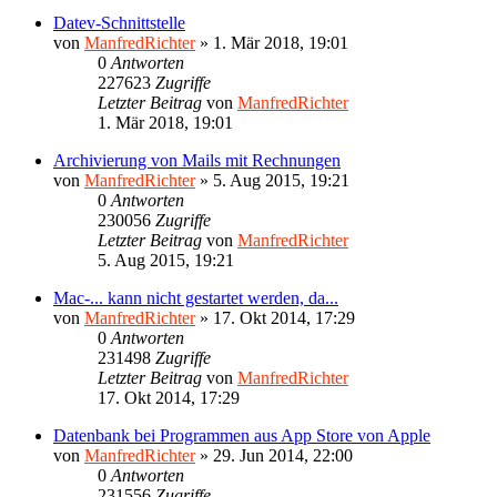
Datev-Schnittstelle
von
ManfredRichter
»
1. Mär 2018, 19:01
0
Antworten
227623
Zugriffe
Letzter Beitrag
von
ManfredRichter
1. Mär 2018, 19:01
Archivierung von Mails mit Rechnungen
von
ManfredRichter
»
5. Aug 2015, 19:21
0
Antworten
230056
Zugriffe
Letzter Beitrag
von
ManfredRichter
5. Aug 2015, 19:21
Mac-... kann nicht gestartet werden, da...
von
ManfredRichter
»
17. Okt 2014, 17:29
0
Antworten
231498
Zugriffe
Letzter Beitrag
von
ManfredRichter
17. Okt 2014, 17:29
Datenbank bei Programmen aus App Store von Apple
von
ManfredRichter
»
29. Jun 2014, 22:00
0
Antworten
231556
Zugriffe