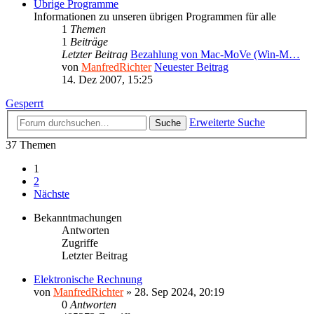
Übrige Programme
Informationen zu unseren übrigen Programmen für alle
1
Themen
1
Beiträge
Letzter Beitrag
Bezahlung von Mac-MoVe (Win-M…
von
ManfredRichter
Neuester Beitrag
14. Dez 2007, 15:25
Gesperrt
Erweiterte Suche
Suche
37 Themen
1
2
Nächste
Bekanntmachungen
Antworten
Zugriffe
Letzter Beitrag
Elektronische Rechnung
von
ManfredRichter
»
28. Sep 2024, 20:19
0
Antworten