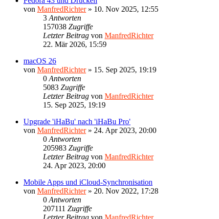
Fedora 43 und Drucken
von
ManfredRichter
»
10. Nov 2025, 12:55
3
Antworten
157038
Zugriffe
Letzter Beitrag
von
ManfredRichter
22. Mär 2026, 15:59
macOS 26
von
ManfredRichter
»
15. Sep 2025, 19:19
0
Antworten
5083
Zugriffe
Letzter Beitrag
von
ManfredRichter
15. Sep 2025, 19:19
Upgrade 'iHaBu' nach 'iHaBu Pro'
von
ManfredRichter
»
24. Apr 2023, 20:00
0
Antworten
205983
Zugriffe
Letzter Beitrag
von
ManfredRichter
24. Apr 2023, 20:00
Mobile Apps und iCloud-Synchronisation
von
ManfredRichter
»
20. Nov 2022, 17:28
0
Antworten
207111
Zugriffe
Letzter Beitrag
von
ManfredRichter