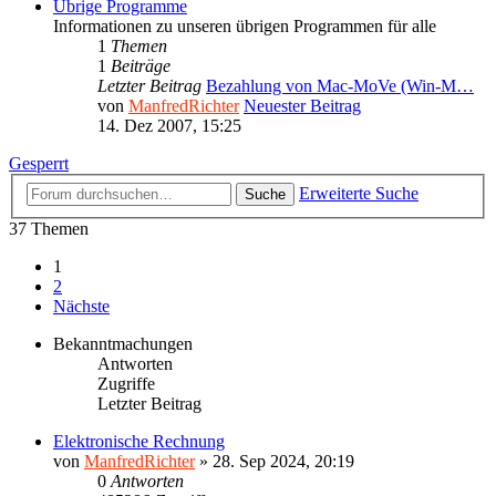
Übrige Programme
Informationen zu unseren übrigen Programmen für alle
1
Themen
1
Beiträge
Letzter Beitrag
Bezahlung von Mac-MoVe (Win-M…
von
ManfredRichter
Neuester Beitrag
14. Dez 2007, 15:25
Gesperrt
Erweiterte Suche
Suche
37 Themen
1
2
Nächste
Bekanntmachungen
Antworten
Zugriffe
Letzter Beitrag
Elektronische Rechnung
von
ManfredRichter
»
28. Sep 2024, 20:19
0
Antworten