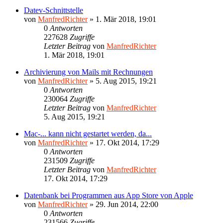
Datev-Schnittstelle
von
ManfredRichter
»
1. Mär 2018, 19:01
0
Antworten
227628
Zugriffe
Letzter Beitrag
von
ManfredRichter
1. Mär 2018, 19:01
Archivierung von Mails mit Rechnungen
von
ManfredRichter
»
5. Aug 2015, 19:21
0
Antworten
230064
Zugriffe
Letzter Beitrag
von
ManfredRichter
5. Aug 2015, 19:21
Mac-... kann nicht gestartet werden, da...
von
ManfredRichter
»
17. Okt 2014, 17:29
0
Antworten
231509
Zugriffe
Letzter Beitrag
von
ManfredRichter
17. Okt 2014, 17:29
Datenbank bei Programmen aus App Store von Apple
von
ManfredRichter
»
29. Jun 2014, 22:00
0
Antworten
231566
Zugriffe