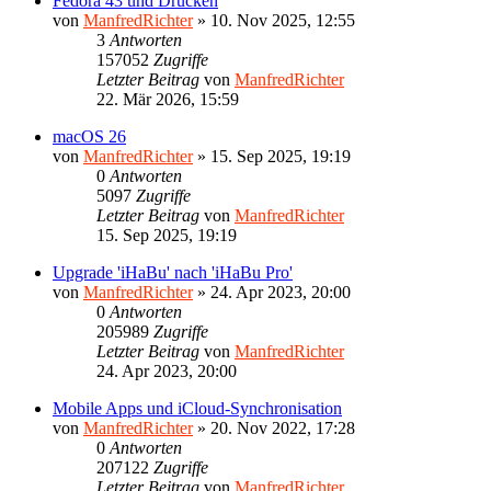
Fedora 43 und Drucken
von
ManfredRichter
»
10. Nov 2025, 12:55
3
Antworten
157052
Zugriffe
Letzter Beitrag
von
ManfredRichter
22. Mär 2026, 15:59
macOS 26
von
ManfredRichter
»
15. Sep 2025, 19:19
0
Antworten
5097
Zugriffe
Letzter Beitrag
von
ManfredRichter
15. Sep 2025, 19:19
Upgrade 'iHaBu' nach 'iHaBu Pro'
von
ManfredRichter
»
24. Apr 2023, 20:00
0
Antworten
205989
Zugriffe
Letzter Beitrag
von
ManfredRichter
24. Apr 2023, 20:00
Mobile Apps und iCloud-Synchronisation
von
ManfredRichter
»
20. Nov 2022, 17:28
0
Antworten
207122
Zugriffe
Letzter Beitrag
von
ManfredRichter