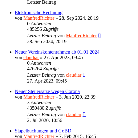
Letzter Beitrag
Elektronische Rechnung
von
ManfredRichter
»
28. Sep 2024, 20:19
0
Antworten
485256
Zugriffe
Letzter Beitrag
von
ManfredRichter
28. Sep 2024, 20:19
Neuer Vereinskontenrahmen ab 01.01.2024
von
claudiar
»
27. Apr 2023, 09:45
0
Antworten
476264
Zugriffe
Letzter Beitrag
von
claudiar
27. Apr 2023, 09:45
Neuer Steuersätze wegen Corona
von
ManfredRichter
»
3. Jun 2020, 22:39
3
Antworten
4350480
Zugriffe
Letzter Beitrag
von
claudiar
2. Jul 2020, 10:56
Stapelbuchungen und GoBD
von
ManfredRichter
»
7. Feb 2015, 16:45