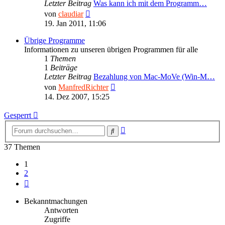
Letzter Beitrag
Was kann ich mit dem Programm…
Neuester
von
claudiar
Beitrag
19. Jan 2011, 11:06
Übrige Programme
Informationen zu unseren übrigen Programmen für alle
1
Themen
1
Beiträge
Letzter Beitrag
Bezahlung von Mac-MoVe (Win-M…
Neuester
von
ManfredRichter
Beitrag
14. Dez 2007, 15:25
Gesperrt
Erweiterte
Suche
Suche
37 Themen
1
2
Nächste
Bekanntmachungen
Antworten
Zugriffe