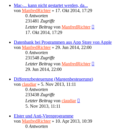
Mac-... kann nicht gestartet werden, da...
von
ManfredRichter
»
17. Okt 2014, 17:29
0
Antworten
231481
Zugriffe
Letzter Beitrag
von
ManfredRichter
17. Okt 2014, 17:29
Datenbank bei Programmen aus App Store von Apple
von
ManfredRichter
»
29. Jun 2014, 22:00
0
Antworten
231548
Zugriffe
Letzter Beitrag
von
ManfredRichter
29. Jun 2014, 22:00
Differenzbesteuerung (Margenbesteuerung)
von
claudiar
»
5. Nov 2013, 11:11
0
Antworten
233438
Zugriffe
Letzter Beitrag
von
claudiar
5. Nov 2013, 11:11
Elster und Anti-Virenprogramme
von
ManfredRichter
»
10. Apr 2013, 10:39
0
Antworten