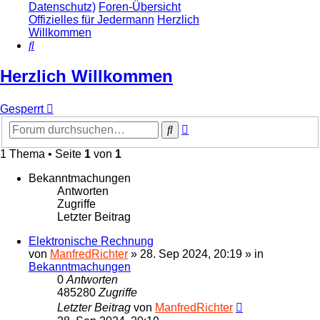
Datenschutz)
Foren-Übersicht
Offizielles für Jedermann
Herzlich
Willkommen
Suche
Herzlich Willkommen
Gesperrt
Erweiterte
Suche
Suche
1 Thema • Seite
1
von
1
Bekanntmachungen
Antworten
Zugriffe
Letzter Beitrag
Elektronische Rechnung
von
ManfredRichter
»
28. Sep 2024, 20:19
» in
Bekanntmachungen
0
Antworten
485280
Zugriffe
Letzter Beitrag
von
ManfredRichter