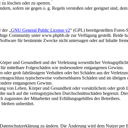
t zu löschen oder zu sperren.
ändern, sofern sie gegen o. g. Regeln verstoßen oder geeignet sind, de
 der „
GNU General Public License v2
“ (GPL) bereitgestellten Fore
hige Community unter www.phpbb.de zur Verfügung gestellt. Beide hab
oftware für bestimmte Zwecke nicht untersagen oder auf Inhalte frem
rper und Gesundheit und der Verletzung wesentlicher Vertragspflichten
ch für mittelbare Folgeschäden wie insbesondere entgangenen Gewinn.
em oder grob fahrlässigem Verhalten oder bei Schäden aus der Verletz
i Vertragsschluss typischerweise vorhersehbaren Schäden und im übrigen
besondere entgangenen Gewinn.
ng von Leben, Körper und Gesundheit oder vorsätzlichem oder grob fah
e nach auf die vertragstypischen Durchschnittsschäden begrenzt. Dies
h zugunsten der Mitarbeiter und Erfüllungsgehilfen des Betreibers.
bleiben unberührt.
e Datenschutzerklärung zu ändern. Die Änderung wird dem Nutzer per E-