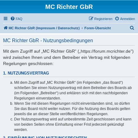
MC Richter GbR
FAQ
Registrieren
Anmelden
S
MC Richter GbR (Impressum / Datenschutz)
Foren-Übersicht
u
MC Richter GbR - Nutzungsbedingungen
c
h
Mit dem Zugriff auf „MC Richter GbR“ („https://forum.mcrichter.de“)
wird zwischen Ihnen und dem Betreiber ein Vertrag mit folgenden
e
Regelungen geschlossen:
1. NUTZUNGSVERTRAG
Mit dem Zugriff auf „MC Richter GbR“ (im Folgenden „das Board“)
schließen Sie einen Nutzungsvertrag mit dem Betreiber des Boards ab
(im Folgenden „Betreiber“) und erklären sich mit den nachfolgenden
Regelungen einverstanden.
Wenn Sie mit diesen Regelungen nicht einverstanden sind, so dürfen
Sie das Board nicht weiter nutzen. Für die Nutzung des Boards gelten
jeweils die an dieser Stelle veröffentlichten Regelungen.
Der Nutzungsvertrag wird auf unbestimmte Zeit geschlossen und kann
von beiden Seiten ohne Einhaltung einer Frist jederzeit gekündigt
werden.