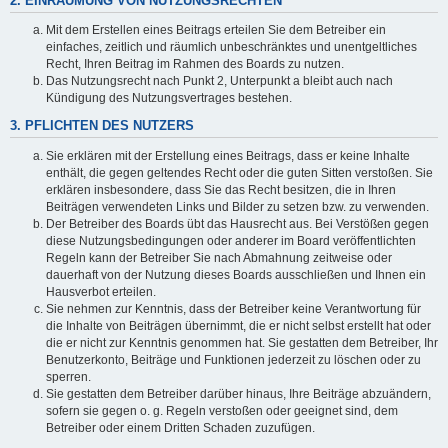
2. EINRÄUMUNG VON NUTZUNGSRECHTEN
Mit dem Erstellen eines Beitrags erteilen Sie dem Betreiber ein
einfaches, zeitlich und räumlich unbeschränktes und unentgeltliches
Recht, Ihren Beitrag im Rahmen des Boards zu nutzen.
Das Nutzungsrecht nach Punkt 2, Unterpunkt a bleibt auch nach
Kündigung des Nutzungsvertrages bestehen.
3. PFLICHTEN DES NUTZERS
Sie erklären mit der Erstellung eines Beitrags, dass er keine Inhalte
enthält, die gegen geltendes Recht oder die guten Sitten verstoßen. Sie
erklären insbesondere, dass Sie das Recht besitzen, die in Ihren
Beiträgen verwendeten Links und Bilder zu setzen bzw. zu verwenden.
Der Betreiber des Boards übt das Hausrecht aus. Bei Verstößen gegen
diese Nutzungsbedingungen oder anderer im Board veröffentlichten
Regeln kann der Betreiber Sie nach Abmahnung zeitweise oder
dauerhaft von der Nutzung dieses Boards ausschließen und Ihnen ein
Hausverbot erteilen.
Sie nehmen zur Kenntnis, dass der Betreiber keine Verantwortung für
die Inhalte von Beiträgen übernimmt, die er nicht selbst erstellt hat oder
die er nicht zur Kenntnis genommen hat. Sie gestatten dem Betreiber, Ihr
Benutzerkonto, Beiträge und Funktionen jederzeit zu löschen oder zu
sperren.
Sie gestatten dem Betreiber darüber hinaus, Ihre Beiträge abzuändern,
sofern sie gegen o. g. Regeln verstoßen oder geeignet sind, dem
Betreiber oder einem Dritten Schaden zuzufügen.