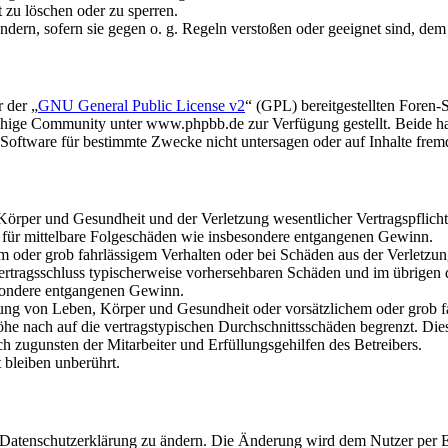
t zu löschen oder zu sperren.
ändern, sofern sie gegen o. g. Regeln verstoßen oder geeignet sind, de
 der „
GNU General Public License v2
“ (GPL) bereitgestellten Fore
hige Community unter www.phpbb.de zur Verfügung gestellt. Beide hab
oftware für bestimmte Zwecke nicht untersagen oder auf Inhalte frem
rper und Gesundheit und der Verletzung wesentlicher Vertragspflichten
ch für mittelbare Folgeschäden wie insbesondere entgangenen Gewinn.
em oder grob fahrlässigem Verhalten oder bei Schäden aus der Verletz
i Vertragsschluss typischerweise vorhersehbaren Schäden und im übrigen
besondere entgangenen Gewinn.
ng von Leben, Körper und Gesundheit oder vorsätzlichem oder grob fah
e nach auf die vertragstypischen Durchschnittsschäden begrenzt. Dies
h zugunsten der Mitarbeiter und Erfüllungsgehilfen des Betreibers.
bleiben unberührt.
e Datenschutzerklärung zu ändern. Die Änderung wird dem Nutzer per E-