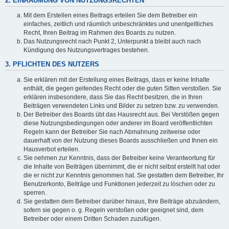
2. EINRÄUMUNG VON NUTZUNGSRECHTEN
Mit dem Erstellen eines Beitrags erteilen Sie dem Betreiber ein
einfaches, zeitlich und räumlich unbeschränktes und unentgeltliches
Recht, Ihren Beitrag im Rahmen des Boards zu nutzen.
Das Nutzungsrecht nach Punkt 2, Unterpunkt a bleibt auch nach
Kündigung des Nutzungsvertrages bestehen.
3. PFLICHTEN DES NUTZERS
Sie erklären mit der Erstellung eines Beitrags, dass er keine Inhalte
enthält, die gegen geltendes Recht oder die guten Sitten verstoßen. Sie
erklären insbesondere, dass Sie das Recht besitzen, die in Ihren
Beiträgen verwendeten Links und Bilder zu setzen bzw. zu verwenden.
Der Betreiber des Boards übt das Hausrecht aus. Bei Verstößen gegen
diese Nutzungsbedingungen oder anderer im Board veröffentlichten
Regeln kann der Betreiber Sie nach Abmahnung zeitweise oder
dauerhaft von der Nutzung dieses Boards ausschließen und Ihnen ein
Hausverbot erteilen.
Sie nehmen zur Kenntnis, dass der Betreiber keine Verantwortung für
die Inhalte von Beiträgen übernimmt, die er nicht selbst erstellt hat oder
die er nicht zur Kenntnis genommen hat. Sie gestatten dem Betreiber, Ihr
Benutzerkonto, Beiträge und Funktionen jederzeit zu löschen oder zu
sperren.
Sie gestatten dem Betreiber darüber hinaus, Ihre Beiträge abzuändern,
sofern sie gegen o. g. Regeln verstoßen oder geeignet sind, dem
Betreiber oder einem Dritten Schaden zuzufügen.