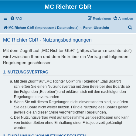
MC Richter GbR
FAQ
Registrieren
Anmelden
S
MC Richter GbR (Impressum / Datenschutz)
Foren-Übersicht
u
MC Richter GbR - Nutzungsbedingungen
c
h
Mit dem Zugriff auf „MC Richter GbR“ („https://forum.mcrichter.de“)
wird zwischen Ihnen und dem Betreiber ein Vertrag mit folgenden
e
Regelungen geschlossen:
1. NUTZUNGSVERTRAG
Mit dem Zugriff auf „MC Richter GbR“ (im Folgenden „das Board“)
schließen Sie einen Nutzungsvertrag mit dem Betreiber des Boards ab
(im Folgenden „Betreiber“) und erklären sich mit den nachfolgenden
Regelungen einverstanden.
Wenn Sie mit diesen Regelungen nicht einverstanden sind, so dürfen
Sie das Board nicht weiter nutzen. Für die Nutzung des Boards gelten
jeweils die an dieser Stelle veröffentlichten Regelungen.
Der Nutzungsvertrag wird auf unbestimmte Zeit geschlossen und kann
von beiden Seiten ohne Einhaltung einer Frist jederzeit gekündigt
werden.