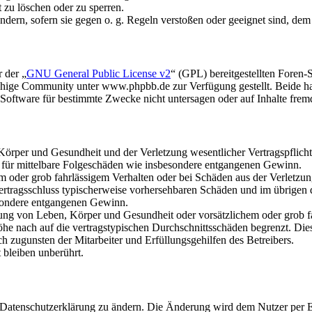
t zu löschen oder zu sperren.
ändern, sofern sie gegen o. g. Regeln verstoßen oder geeignet sind, de
 der „
GNU General Public License v2
“ (GPL) bereitgestellten Fore
hige Community unter www.phpbb.de zur Verfügung gestellt. Beide hab
oftware für bestimmte Zwecke nicht untersagen oder auf Inhalte frem
rper und Gesundheit und der Verletzung wesentlicher Vertragspflichten
ch für mittelbare Folgeschäden wie insbesondere entgangenen Gewinn.
em oder grob fahrlässigem Verhalten oder bei Schäden aus der Verletz
i Vertragsschluss typischerweise vorhersehbaren Schäden und im übrigen
besondere entgangenen Gewinn.
ng von Leben, Körper und Gesundheit oder vorsätzlichem oder grob fah
e nach auf die vertragstypischen Durchschnittsschäden begrenzt. Dies
h zugunsten der Mitarbeiter und Erfüllungsgehilfen des Betreibers.
bleiben unberührt.
e Datenschutzerklärung zu ändern. Die Änderung wird dem Nutzer per E-