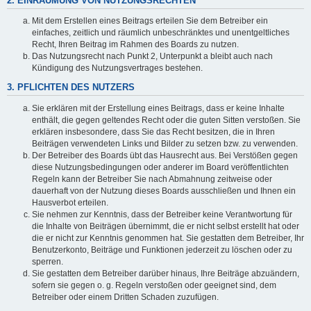
2. EINRÄUMUNG VON NUTZUNGSRECHTEN
Mit dem Erstellen eines Beitrags erteilen Sie dem Betreiber ein
einfaches, zeitlich und räumlich unbeschränktes und unentgeltliches
Recht, Ihren Beitrag im Rahmen des Boards zu nutzen.
Das Nutzungsrecht nach Punkt 2, Unterpunkt a bleibt auch nach
Kündigung des Nutzungsvertrages bestehen.
3. PFLICHTEN DES NUTZERS
Sie erklären mit der Erstellung eines Beitrags, dass er keine Inhalte
enthält, die gegen geltendes Recht oder die guten Sitten verstoßen. Sie
erklären insbesondere, dass Sie das Recht besitzen, die in Ihren
Beiträgen verwendeten Links und Bilder zu setzen bzw. zu verwenden.
Der Betreiber des Boards übt das Hausrecht aus. Bei Verstößen gegen
diese Nutzungsbedingungen oder anderer im Board veröffentlichten
Regeln kann der Betreiber Sie nach Abmahnung zeitweise oder
dauerhaft von der Nutzung dieses Boards ausschließen und Ihnen ein
Hausverbot erteilen.
Sie nehmen zur Kenntnis, dass der Betreiber keine Verantwortung für
die Inhalte von Beiträgen übernimmt, die er nicht selbst erstellt hat oder
die er nicht zur Kenntnis genommen hat. Sie gestatten dem Betreiber, Ihr
Benutzerkonto, Beiträge und Funktionen jederzeit zu löschen oder zu
sperren.
Sie gestatten dem Betreiber darüber hinaus, Ihre Beiträge abzuändern,
sofern sie gegen o. g. Regeln verstoßen oder geeignet sind, dem
Betreiber oder einem Dritten Schaden zuzufügen.