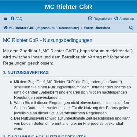
MC Richter GbR
FAQ
Registrieren
Anmelden
S
MC Richter GbR (Impressum / Datenschutz)
Foren-Übersicht
u
MC Richter GbR - Nutzungsbedingungen
c
h
Mit dem Zugriff auf „MC Richter GbR“ („https://forum.mcrichter.de“)
wird zwischen Ihnen und dem Betreiber ein Vertrag mit folgenden
e
Regelungen geschlossen:
1. NUTZUNGSVERTRAG
Mit dem Zugriff auf „MC Richter GbR“ (im Folgenden „das Board“)
schließen Sie einen Nutzungsvertrag mit dem Betreiber des Boards ab
(im Folgenden „Betreiber“) und erklären sich mit den nachfolgenden
Regelungen einverstanden.
Wenn Sie mit diesen Regelungen nicht einverstanden sind, so dürfen
Sie das Board nicht weiter nutzen. Für die Nutzung des Boards gelten
jeweils die an dieser Stelle veröffentlichten Regelungen.
Der Nutzungsvertrag wird auf unbestimmte Zeit geschlossen und kann
von beiden Seiten ohne Einhaltung einer Frist jederzeit gekündigt
werden.