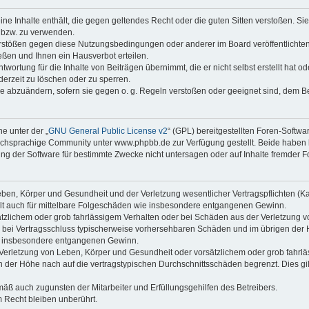
keine Inhalte enthält, die gegen geltendes Recht oder die guten Sitten verstoßen. Si
n bzw. zu verwenden.
erstößen gegen diese Nutzungsbedingungen oder anderer im Board veröffentlicht
ßen und Ihnen ein Hausverbot erteilen.
wortung für die Inhalte von Beiträgen übernimmt, die er nicht selbst erstellt hat 
derzeit zu löschen oder zu sperren.
äge abzuändern, sofern sie gegen o. g. Regeln verstoßen oder geeignet sind, dem 
e unter der „
GNU General Public License v2
“ (GPL) bereitgestellten Foren-Soft
chsprachige Community unter www.phpbb.de zur Verfügung gestellt. Beide haben ke
g der Software für bestimmte Zwecke nicht untersagen oder auf Inhalte fremder F
ben, Körper und Gesundheit und der Verletzung wesentlicher Vertragspflichten (Kard
gilt auch für mittelbare Folgeschäden wie insbesondere entgangenen Gewinn.
ätzlichem oder grob fahrlässigem Verhalten oder bei Schäden aus der Verletzung 
 die bei Vertragsschluss typischerweise vorhersehbaren Schäden und im übrigen de
wie insbesondere entgangenen Gewinn.
erletzung von Leben, Körper und Gesundheit oder vorsätzlichem oder grob fahrläs
der Höhe nach auf die vertragstypischen Durchschnittsschäden begrenzt. Dies gi
mäß auch zugunsten der Mitarbeiter und Erfüllungsgehilfen des Betreibers.
 Recht bleiben unberührt.