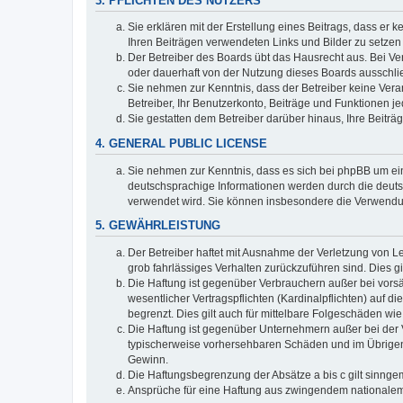
3. PFLICHTEN DES NUTZERS
Sie erklären mit der Erstellung eines Beitrags, dass er 
Ihren Beiträgen verwendeten Links und Bilder zu setze
Der Betreiber des Boards übt das Hausrecht aus. Bei V
oder dauerhaft von der Nutzung dieses Boards ausschlie
Sie nehmen zur Kenntnis, dass der Betreiber keine Verant
Betreiber, Ihr Benutzerkonto, Beiträge und Funktionen je
Sie gestatten dem Betreiber darüber hinaus, Ihre Beitr
4. GENERAL PUBLIC LICENSE
Sie nehmen zur Kenntnis, dass es sich bei phpBB um ein
deutschsprachige Informationen werden durch die deuts
verwendet wird. Sie können insbesondere die Verwendun
5. GEWÄHRLEISTUNG
Der Betreiber haftet mit Ausnahme der Verletzung von Le
grob fahrlässiges Verhalten zurückzuführen sind. Dies 
Die Haftung ist gegenüber Verbrauchern außer bei vors
wesentlicher Vertragspflichten (Kardinalpflichten) auf
begrenzt. Dies gilt auch für mittelbare Folgeschäden 
Die Haftung ist gegenüber Unternehmern außer bei der V
typischerweise vorhersehbaren Schäden und im Übrigen 
Gewinn.
Die Haftungsbegrenzung der Absätze a bis c gilt sinnge
Ansprüche für eine Haftung aus zwingendem nationalem