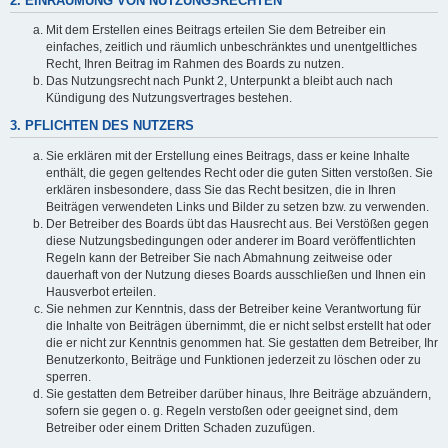
2. EINRÄUMUNG VON NUTZUNGSRECHTEN
Mit dem Erstellen eines Beitrags erteilen Sie dem Betreiber ein
einfaches, zeitlich und räumlich unbeschränktes und unentgeltliches
Recht, Ihren Beitrag im Rahmen des Boards zu nutzen.
Das Nutzungsrecht nach Punkt 2, Unterpunkt a bleibt auch nach
Kündigung des Nutzungsvertrages bestehen.
3. PFLICHTEN DES NUTZERS
Sie erklären mit der Erstellung eines Beitrags, dass er keine Inhalte
enthält, die gegen geltendes Recht oder die guten Sitten verstoßen. Sie
erklären insbesondere, dass Sie das Recht besitzen, die in Ihren
Beiträgen verwendeten Links und Bilder zu setzen bzw. zu verwenden.
Der Betreiber des Boards übt das Hausrecht aus. Bei Verstößen gegen
diese Nutzungsbedingungen oder anderer im Board veröffentlichten
Regeln kann der Betreiber Sie nach Abmahnung zeitweise oder
dauerhaft von der Nutzung dieses Boards ausschließen und Ihnen ein
Hausverbot erteilen.
Sie nehmen zur Kenntnis, dass der Betreiber keine Verantwortung für
die Inhalte von Beiträgen übernimmt, die er nicht selbst erstellt hat oder
die er nicht zur Kenntnis genommen hat. Sie gestatten dem Betreiber, Ihr
Benutzerkonto, Beiträge und Funktionen jederzeit zu löschen oder zu
sperren.
Sie gestatten dem Betreiber darüber hinaus, Ihre Beiträge abzuändern,
sofern sie gegen o. g. Regeln verstoßen oder geeignet sind, dem
Betreiber oder einem Dritten Schaden zuzufügen.