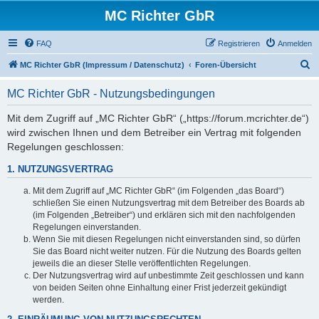
MC Richter GbR
FAQ
Registrieren
Anmelden
S
MC Richter GbR (Impressum / Datenschutz)
Foren-Übersicht
u
MC Richter GbR - Nutzungsbedingungen
c
h
Mit dem Zugriff auf „MC Richter GbR“ („https://forum.mcrichter.de“)
wird zwischen Ihnen und dem Betreiber ein Vertrag mit folgenden
e
Regelungen geschlossen:
1. NUTZUNGSVERTRAG
Mit dem Zugriff auf „MC Richter GbR“ (im Folgenden „das Board“)
schließen Sie einen Nutzungsvertrag mit dem Betreiber des Boards ab
(im Folgenden „Betreiber“) und erklären sich mit den nachfolgenden
Regelungen einverstanden.
Wenn Sie mit diesen Regelungen nicht einverstanden sind, so dürfen
Sie das Board nicht weiter nutzen. Für die Nutzung des Boards gelten
jeweils die an dieser Stelle veröffentlichten Regelungen.
Der Nutzungsvertrag wird auf unbestimmte Zeit geschlossen und kann
von beiden Seiten ohne Einhaltung einer Frist jederzeit gekündigt
werden.