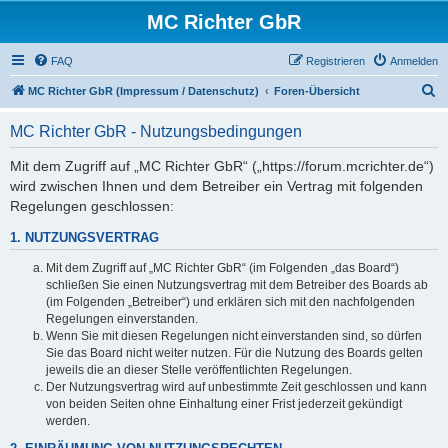
MC Richter GbR
FAQ
Registrieren
Anmelden
S
MC Richter GbR (Impressum / Datenschutz)
Foren-Übersicht
u
MC Richter GbR - Nutzungsbedingungen
c
h
Mit dem Zugriff auf „MC Richter GbR“ („https://forum.mcrichter.de“)
wird zwischen Ihnen und dem Betreiber ein Vertrag mit folgenden
e
Regelungen geschlossen:
1. NUTZUNGSVERTRAG
Mit dem Zugriff auf „MC Richter GbR“ (im Folgenden „das Board“)
schließen Sie einen Nutzungsvertrag mit dem Betreiber des Boards ab
(im Folgenden „Betreiber“) und erklären sich mit den nachfolgenden
Regelungen einverstanden.
Wenn Sie mit diesen Regelungen nicht einverstanden sind, so dürfen
Sie das Board nicht weiter nutzen. Für die Nutzung des Boards gelten
jeweils die an dieser Stelle veröffentlichten Regelungen.
Der Nutzungsvertrag wird auf unbestimmte Zeit geschlossen und kann
von beiden Seiten ohne Einhaltung einer Frist jederzeit gekündigt
werden.