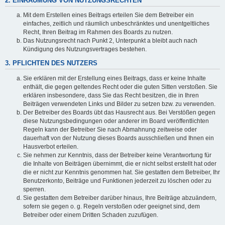
2. EINRÄUMUNG VON NUTZUNGSRECHTEN
Mit dem Erstellen eines Beitrags erteilen Sie dem Betreiber ein
einfaches, zeitlich und räumlich unbeschränktes und unentgeltliches
Recht, Ihren Beitrag im Rahmen des Boards zu nutzen.
Das Nutzungsrecht nach Punkt 2, Unterpunkt a bleibt auch nach
Kündigung des Nutzungsvertrages bestehen.
3. PFLICHTEN DES NUTZERS
Sie erklären mit der Erstellung eines Beitrags, dass er keine Inhalte
enthält, die gegen geltendes Recht oder die guten Sitten verstoßen. Sie
erklären insbesondere, dass Sie das Recht besitzen, die in Ihren
Beiträgen verwendeten Links und Bilder zu setzen bzw. zu verwenden.
Der Betreiber des Boards übt das Hausrecht aus. Bei Verstößen gegen
diese Nutzungsbedingungen oder anderer im Board veröffentlichten
Regeln kann der Betreiber Sie nach Abmahnung zeitweise oder
dauerhaft von der Nutzung dieses Boards ausschließen und Ihnen ein
Hausverbot erteilen.
Sie nehmen zur Kenntnis, dass der Betreiber keine Verantwortung für
die Inhalte von Beiträgen übernimmt, die er nicht selbst erstellt hat oder
die er nicht zur Kenntnis genommen hat. Sie gestatten dem Betreiber, Ihr
Benutzerkonto, Beiträge und Funktionen jederzeit zu löschen oder zu
sperren.
Sie gestatten dem Betreiber darüber hinaus, Ihre Beiträge abzuändern,
sofern sie gegen o. g. Regeln verstoßen oder geeignet sind, dem
Betreiber oder einem Dritten Schaden zuzufügen.