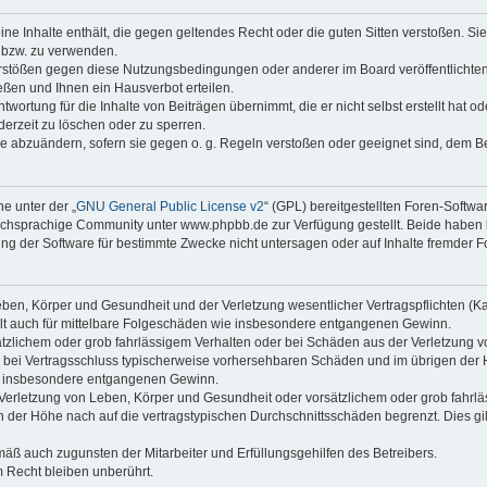
keine Inhalte enthält, die gegen geltendes Recht oder die guten Sitten verstoßen. Si
n bzw. zu verwenden.
erstößen gegen diese Nutzungsbedingungen oder anderer im Board veröffentlicht
ßen und Ihnen ein Hausverbot erteilen.
wortung für die Inhalte von Beiträgen übernimmt, die er nicht selbst erstellt hat 
derzeit zu löschen oder zu sperren.
äge abzuändern, sofern sie gegen o. g. Regeln verstoßen oder geeignet sind, dem 
e unter der „
GNU General Public License v2
“ (GPL) bereitgestellten Foren-Soft
chsprachige Community unter www.phpbb.de zur Verfügung gestellt. Beide haben ke
g der Software für bestimmte Zwecke nicht untersagen oder auf Inhalte fremder F
ben, Körper und Gesundheit und der Verletzung wesentlicher Vertragspflichten (Kard
gilt auch für mittelbare Folgeschäden wie insbesondere entgangenen Gewinn.
ätzlichem oder grob fahrlässigem Verhalten oder bei Schäden aus der Verletzung 
 die bei Vertragsschluss typischerweise vorhersehbaren Schäden und im übrigen de
wie insbesondere entgangenen Gewinn.
erletzung von Leben, Körper und Gesundheit oder vorsätzlichem oder grob fahrläs
der Höhe nach auf die vertragstypischen Durchschnittsschäden begrenzt. Dies gi
mäß auch zugunsten der Mitarbeiter und Erfüllungsgehilfen des Betreibers.
 Recht bleiben unberührt.