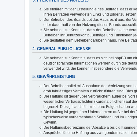
3. PFLICHTEN DES NUTZERS
Sie erklären mit der Erstellung eines Beitrags, dass er 
Ihren Beiträgen verwendeten Links und Bilder zu setze
Der Betreiber des Boards übt das Hausrecht aus. Bei V
oder dauerhaft von der Nutzung dieses Boards ausschlie
Sie nehmen zur Kenntnis, dass der Betreiber keine Verant
Betreiber, Ihr Benutzerkonto, Beiträge und Funktionen je
Sie gestatten dem Betreiber darüber hinaus, Ihre Beitr
4. GENERAL PUBLIC LICENSE
Sie nehmen zur Kenntnis, dass es sich bei phpBB um ein
deutschsprachige Informationen werden durch die deuts
verwendet wird. Sie können insbesondere die Verwendun
5. GEWÄHRLEISTUNG
Der Betreiber haftet mit Ausnahme der Verletzung von Le
grob fahrlässiges Verhalten zurückzuführen sind. Dies 
Die Haftung ist gegenüber Verbrauchern außer bei vors
wesentlicher Vertragspflichten (Kardinalpflichten) auf
begrenzt. Dies gilt auch für mittelbare Folgeschäden 
Die Haftung ist gegenüber Unternehmern außer bei der V
typischerweise vorhersehbaren Schäden und im Übrigen 
Gewinn.
Die Haftungsbegrenzung der Absätze a bis c gilt sinnge
Ansprüche für eine Haftung aus zwingendem nationalem