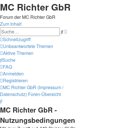
MC Richter GbR
Forum der MC Richter GbR
Zum Inhalt
Erweiterte
Suche
Suche
Schnellzugriff
Unbeantwortete Themen
Aktive Themen
Suche
FAQ
Anmelden
Registrieren
MC Richter GbR (Impressum /
Datenschutz)
Foren-Übersicht
Suche
MC Richter GbR -
Nutzungsbedingungen