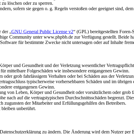
t zu löschen oder zu sperren.
ändern, sofern sie gegen o. g. Regeln verstoßen oder geeignet sind, de
 der „
GNU General Public License v2
“ (GPL) bereitgestellten Fore
hige Community unter www.phpbb.de zur Verfügung gestellt. Beide hab
oftware für bestimmte Zwecke nicht untersagen oder auf Inhalte frem
rper und Gesundheit und der Verletzung wesentlicher Vertragspflichten
ch für mittelbare Folgeschäden wie insbesondere entgangenen Gewinn.
em oder grob fahrlässigem Verhalten oder bei Schäden aus der Verletz
i Vertragsschluss typischerweise vorhersehbaren Schäden und im übrigen
besondere entgangenen Gewinn.
ng von Leben, Körper und Gesundheit oder vorsätzlichem oder grob fah
e nach auf die vertragstypischen Durchschnittsschäden begrenzt. Dies
h zugunsten der Mitarbeiter und Erfüllungsgehilfen des Betreibers.
bleiben unberührt.
e Datenschutzerklärung zu ändern. Die Änderung wird dem Nutzer per E-