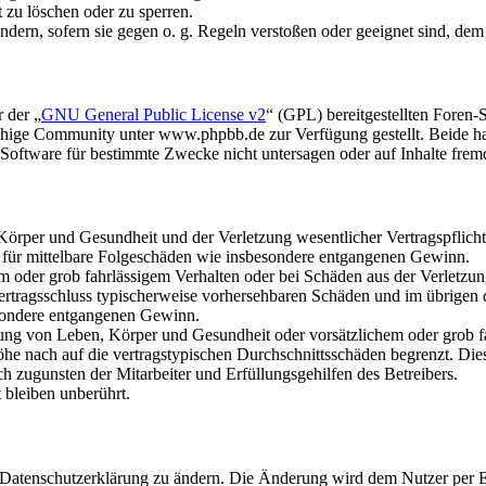
t zu löschen oder zu sperren.
ändern, sofern sie gegen o. g. Regeln verstoßen oder geeignet sind, de
 der „
GNU General Public License v2
“ (GPL) bereitgestellten Fore
hige Community unter www.phpbb.de zur Verfügung gestellt. Beide hab
oftware für bestimmte Zwecke nicht untersagen oder auf Inhalte frem
rper und Gesundheit und der Verletzung wesentlicher Vertragspflichten
ch für mittelbare Folgeschäden wie insbesondere entgangenen Gewinn.
em oder grob fahrlässigem Verhalten oder bei Schäden aus der Verletz
i Vertragsschluss typischerweise vorhersehbaren Schäden und im übrigen
besondere entgangenen Gewinn.
ng von Leben, Körper und Gesundheit oder vorsätzlichem oder grob fah
e nach auf die vertragstypischen Durchschnittsschäden begrenzt. Dies
h zugunsten der Mitarbeiter und Erfüllungsgehilfen des Betreibers.
bleiben unberührt.
e Datenschutzerklärung zu ändern. Die Änderung wird dem Nutzer per E-