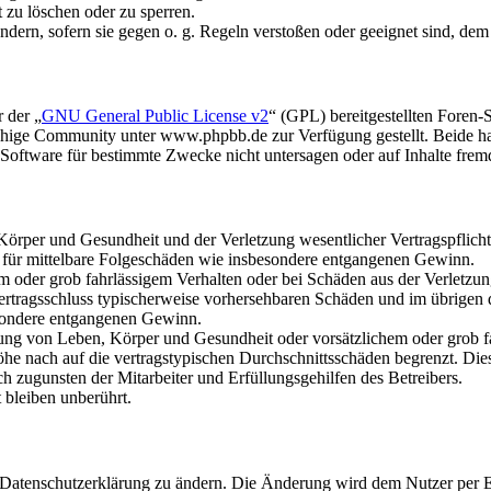
t zu löschen oder zu sperren.
ändern, sofern sie gegen o. g. Regeln verstoßen oder geeignet sind, de
 der „
GNU General Public License v2
“ (GPL) bereitgestellten Fore
hige Community unter www.phpbb.de zur Verfügung gestellt. Beide hab
oftware für bestimmte Zwecke nicht untersagen oder auf Inhalte frem
rper und Gesundheit und der Verletzung wesentlicher Vertragspflichten
ch für mittelbare Folgeschäden wie insbesondere entgangenen Gewinn.
em oder grob fahrlässigem Verhalten oder bei Schäden aus der Verletz
i Vertragsschluss typischerweise vorhersehbaren Schäden und im übrigen
besondere entgangenen Gewinn.
ng von Leben, Körper und Gesundheit oder vorsätzlichem oder grob fah
e nach auf die vertragstypischen Durchschnittsschäden begrenzt. Dies
h zugunsten der Mitarbeiter und Erfüllungsgehilfen des Betreibers.
bleiben unberührt.
e Datenschutzerklärung zu ändern. Die Änderung wird dem Nutzer per E-