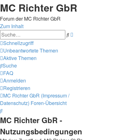
MC Richter GbR
Forum der MC Richter GbR
Zum Inhalt
Erweiterte
Suche
Suche
Schnellzugriff
Unbeantwortete Themen
Aktive Themen
Suche
FAQ
Anmelden
Registrieren
MC Richter GbR (Impressum /
Datenschutz)
Foren-Übersicht
Suche
MC Richter GbR -
Nutzungsbedingungen