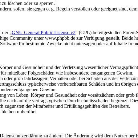
t zu löschen oder zu sperren.
ändern, sofern sie gegen o. g. Regeln verstoßen oder geeignet sind, de
 der „
GNU General Public License v2
“ (GPL) bereitgestellten Fore
hige Community unter www.phpbb.de zur Verfügung gestellt. Beide hab
oftware für bestimmte Zwecke nicht untersagen oder auf Inhalte frem
rper und Gesundheit und der Verletzung wesentlicher Vertragspflichten
ch für mittelbare Folgeschäden wie insbesondere entgangenen Gewinn.
em oder grob fahrlässigem Verhalten oder bei Schäden aus der Verletz
i Vertragsschluss typischerweise vorhersehbaren Schäden und im übrigen
besondere entgangenen Gewinn.
ng von Leben, Körper und Gesundheit oder vorsätzlichem oder grob fah
e nach auf die vertragstypischen Durchschnittsschäden begrenzt. Dies
h zugunsten der Mitarbeiter und Erfüllungsgehilfen des Betreibers.
bleiben unberührt.
e Datenschutzerklärung zu ändern. Die Änderung wird dem Nutzer per E-