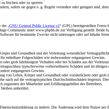
t zu löschen oder zu sperren.
ändern, sofern sie gegen o. g. Regeln verstoßen oder geeignet sind, de
 der „
GNU General Public License v2
“ (GPL) bereitgestellten Fore
hige Community unter www.phpbb.de zur Verfügung gestellt. Beide hab
oftware für bestimmte Zwecke nicht untersagen oder auf Inhalte frem
rper und Gesundheit und der Verletzung wesentlicher Vertragspflichten
ch für mittelbare Folgeschäden wie insbesondere entgangenen Gewinn.
em oder grob fahrlässigem Verhalten oder bei Schäden aus der Verletz
i Vertragsschluss typischerweise vorhersehbaren Schäden und im übrigen
besondere entgangenen Gewinn.
ng von Leben, Körper und Gesundheit oder vorsätzlichem oder grob fah
e nach auf die vertragstypischen Durchschnittsschäden begrenzt. Dies
h zugunsten der Mitarbeiter und Erfüllungsgehilfen des Betreibers.
bleiben unberührt.
e Datenschutzerklärung zu ändern. Die Änderung wird dem Nutzer per E-