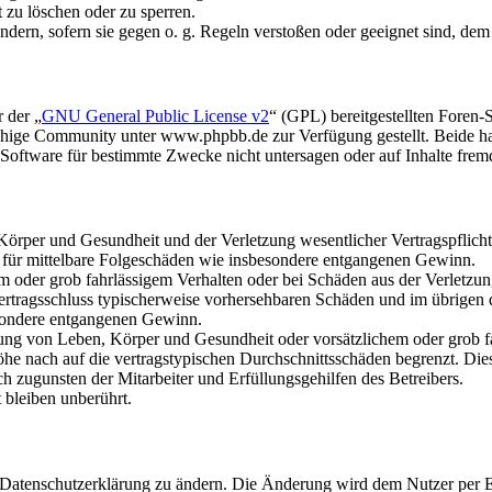
t zu löschen oder zu sperren.
ändern, sofern sie gegen o. g. Regeln verstoßen oder geeignet sind, de
 der „
GNU General Public License v2
“ (GPL) bereitgestellten Fore
hige Community unter www.phpbb.de zur Verfügung gestellt. Beide hab
oftware für bestimmte Zwecke nicht untersagen oder auf Inhalte frem
rper und Gesundheit und der Verletzung wesentlicher Vertragspflichten
ch für mittelbare Folgeschäden wie insbesondere entgangenen Gewinn.
em oder grob fahrlässigem Verhalten oder bei Schäden aus der Verletz
i Vertragsschluss typischerweise vorhersehbaren Schäden und im übrigen
besondere entgangenen Gewinn.
ng von Leben, Körper und Gesundheit oder vorsätzlichem oder grob fah
e nach auf die vertragstypischen Durchschnittsschäden begrenzt. Dies
h zugunsten der Mitarbeiter und Erfüllungsgehilfen des Betreibers.
bleiben unberührt.
e Datenschutzerklärung zu ändern. Die Änderung wird dem Nutzer per E-