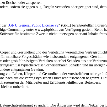
t zu löschen oder zu sperren.
ändern, sofern sie gegen o. g. Regeln verstoßen oder geeignet sind, de
 der „
GNU General Public License v2
“ (GPL) bereitgestellten Fore
hige Community unter www.phpbb.de zur Verfügung gestellt. Beide hab
oftware für bestimmte Zwecke nicht untersagen oder auf Inhalte frem
rper und Gesundheit und der Verletzung wesentlicher Vertragspflichten
ch für mittelbare Folgeschäden wie insbesondere entgangenen Gewinn.
em oder grob fahrlässigem Verhalten oder bei Schäden aus der Verletz
i Vertragsschluss typischerweise vorhersehbaren Schäden und im übrigen
besondere entgangenen Gewinn.
ng von Leben, Körper und Gesundheit oder vorsätzlichem oder grob fah
e nach auf die vertragstypischen Durchschnittsschäden begrenzt. Dies
h zugunsten der Mitarbeiter und Erfüllungsgehilfen des Betreibers.
bleiben unberührt.
e Datenschutzerklärung zu ändern. Die Änderung wird dem Nutzer per E-