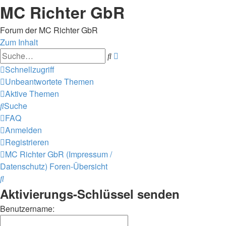
MC Richter GbR
Forum der MC Richter GbR
Zum Inhalt
Erweiterte
Suche
Suche
Schnellzugriff
Unbeantwortete Themen
Aktive Themen
Suche
FAQ
Anmelden
Registrieren
MC Richter GbR (Impressum /
Datenschutz)
Foren-Übersicht
Suche
Aktivierungs-Schlüssel senden
Benutzername: