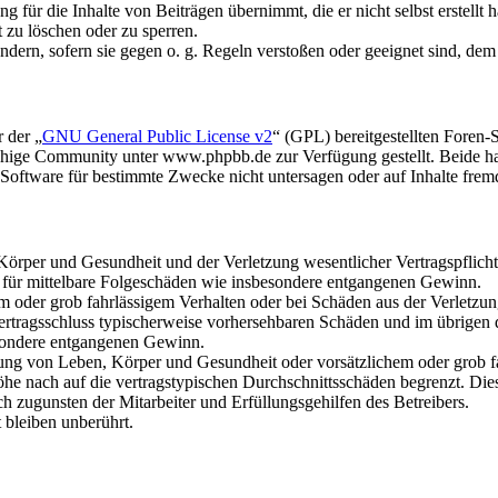
 für die Inhalte von Beiträgen übernimmt, die er nicht selbst erstellt 
t zu löschen oder zu sperren.
ändern, sofern sie gegen o. g. Regeln verstoßen oder geeignet sind, de
 der „
GNU General Public License v2
“ (GPL) bereitgestellten Fore
hige Community unter www.phpbb.de zur Verfügung gestellt. Beide hab
oftware für bestimmte Zwecke nicht untersagen oder auf Inhalte frem
rper und Gesundheit und der Verletzung wesentlicher Vertragspflichten
ch für mittelbare Folgeschäden wie insbesondere entgangenen Gewinn.
em oder grob fahrlässigem Verhalten oder bei Schäden aus der Verletz
i Vertragsschluss typischerweise vorhersehbaren Schäden und im übrigen
besondere entgangenen Gewinn.
ng von Leben, Körper und Gesundheit oder vorsätzlichem oder grob fah
e nach auf die vertragstypischen Durchschnittsschäden begrenzt. Dies
h zugunsten der Mitarbeiter und Erfüllungsgehilfen des Betreibers.
bleiben unberührt.