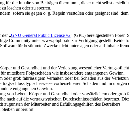
 für die Inhalte von Beiträgen übernimmt, die er nicht selbst erstellt 
t zu löschen oder zu sperren.
ändern, sofern sie gegen o. g. Regeln verstoßen oder geeignet sind, de
 der „
GNU General Public License v2
“ (GPL) bereitgestellten Fore
hige Community unter www.phpbb.de zur Verfügung gestellt. Beide hab
oftware für bestimmte Zwecke nicht untersagen oder auf Inhalte frem
rper und Gesundheit und der Verletzung wesentlicher Vertragspflichten
ch für mittelbare Folgeschäden wie insbesondere entgangenen Gewinn.
em oder grob fahrlässigem Verhalten oder bei Schäden aus der Verletz
i Vertragsschluss typischerweise vorhersehbaren Schäden und im übrigen
besondere entgangenen Gewinn.
ng von Leben, Körper und Gesundheit oder vorsätzlichem oder grob fah
e nach auf die vertragstypischen Durchschnittsschäden begrenzt. Dies
h zugunsten der Mitarbeiter und Erfüllungsgehilfen des Betreibers.
bleiben unberührt.