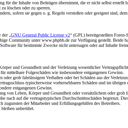
 für die Inhalte von Beiträgen übernimmt, die er nicht selbst erstellt 
t zu löschen oder zu sperren.
ändern, sofern sie gegen o. g. Regeln verstoßen oder geeignet sind, de
 der „
GNU General Public License v2
“ (GPL) bereitgestellten Fore
hige Community unter www.phpbb.de zur Verfügung gestellt. Beide hab
oftware für bestimmte Zwecke nicht untersagen oder auf Inhalte frem
rper und Gesundheit und der Verletzung wesentlicher Vertragspflichten
ch für mittelbare Folgeschäden wie insbesondere entgangenen Gewinn.
em oder grob fahrlässigem Verhalten oder bei Schäden aus der Verletz
i Vertragsschluss typischerweise vorhersehbaren Schäden und im übrigen
besondere entgangenen Gewinn.
ng von Leben, Körper und Gesundheit oder vorsätzlichem oder grob fah
e nach auf die vertragstypischen Durchschnittsschäden begrenzt. Dies
h zugunsten der Mitarbeiter und Erfüllungsgehilfen des Betreibers.
bleiben unberührt.