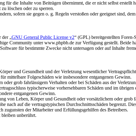
 für die Inhalte von Beiträgen übernimmt, die er nicht selbst erstellt 
t zu löschen oder zu sperren.
ändern, sofern sie gegen o. g. Regeln verstoßen oder geeignet sind, de
 der „
GNU General Public License v2
“ (GPL) bereitgestellten Fore
hige Community unter www.phpbb.de zur Verfügung gestellt. Beide hab
oftware für bestimmte Zwecke nicht untersagen oder auf Inhalte frem
rper und Gesundheit und der Verletzung wesentlicher Vertragspflichten
ch für mittelbare Folgeschäden wie insbesondere entgangenen Gewinn.
em oder grob fahrlässigem Verhalten oder bei Schäden aus der Verletz
i Vertragsschluss typischerweise vorhersehbaren Schäden und im übrigen
besondere entgangenen Gewinn.
ng von Leben, Körper und Gesundheit oder vorsätzlichem oder grob fah
e nach auf die vertragstypischen Durchschnittsschäden begrenzt. Dies
h zugunsten der Mitarbeiter und Erfüllungsgehilfen des Betreibers.
bleiben unberührt.