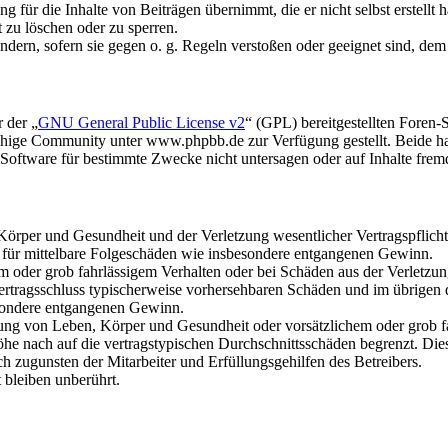
 für die Inhalte von Beiträgen übernimmt, die er nicht selbst erstellt 
t zu löschen oder zu sperren.
ändern, sofern sie gegen o. g. Regeln verstoßen oder geeignet sind, de
 der „
GNU General Public License v2
“ (GPL) bereitgestellten Fore
hige Community unter www.phpbb.de zur Verfügung gestellt. Beide hab
oftware für bestimmte Zwecke nicht untersagen oder auf Inhalte frem
rper und Gesundheit und der Verletzung wesentlicher Vertragspflichten
ch für mittelbare Folgeschäden wie insbesondere entgangenen Gewinn.
em oder grob fahrlässigem Verhalten oder bei Schäden aus der Verletz
i Vertragsschluss typischerweise vorhersehbaren Schäden und im übrigen
besondere entgangenen Gewinn.
ng von Leben, Körper und Gesundheit oder vorsätzlichem oder grob fah
e nach auf die vertragstypischen Durchschnittsschäden begrenzt. Dies
h zugunsten der Mitarbeiter und Erfüllungsgehilfen des Betreibers.
bleiben unberührt.