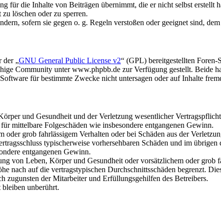
 für die Inhalte von Beiträgen übernimmt, die er nicht selbst erstellt 
t zu löschen oder zu sperren.
ändern, sofern sie gegen o. g. Regeln verstoßen oder geeignet sind, de
 der „
GNU General Public License v2
“ (GPL) bereitgestellten Fore
hige Community unter www.phpbb.de zur Verfügung gestellt. Beide hab
oftware für bestimmte Zwecke nicht untersagen oder auf Inhalte frem
rper und Gesundheit und der Verletzung wesentlicher Vertragspflichten
ch für mittelbare Folgeschäden wie insbesondere entgangenen Gewinn.
em oder grob fahrlässigem Verhalten oder bei Schäden aus der Verletz
i Vertragsschluss typischerweise vorhersehbaren Schäden und im übrigen
besondere entgangenen Gewinn.
ng von Leben, Körper und Gesundheit oder vorsätzlichem oder grob fah
e nach auf die vertragstypischen Durchschnittsschäden begrenzt. Dies
h zugunsten der Mitarbeiter und Erfüllungsgehilfen des Betreibers.
bleiben unberührt.