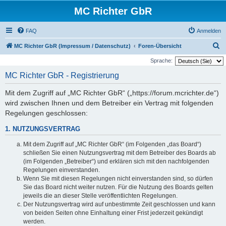
MC Richter GbR
FAQ
Anmelden
S
MC Richter GbR (Impressum / Datenschutz)
Foren-Übersicht
u
Sprache:
c
MC Richter GbR - Registrierung
h
Mit dem Zugriff auf „MC Richter GbR“ („https://forum.mcrichter.de“)
e
wird zwischen Ihnen und dem Betreiber ein Vertrag mit folgenden
Regelungen geschlossen:
1. NUTZUNGSVERTRAG
Mit dem Zugriff auf „MC Richter GbR“ (im Folgenden „das Board“)
schließen Sie einen Nutzungsvertrag mit dem Betreiber des Boards ab
(im Folgenden „Betreiber“) und erklären sich mit den nachfolgenden
Regelungen einverstanden.
Wenn Sie mit diesen Regelungen nicht einverstanden sind, so dürfen
Sie das Board nicht weiter nutzen. Für die Nutzung des Boards gelten
jeweils die an dieser Stelle veröffentlichten Regelungen.
Der Nutzungsvertrag wird auf unbestimmte Zeit geschlossen und kann
von beiden Seiten ohne Einhaltung einer Frist jederzeit gekündigt
werden.