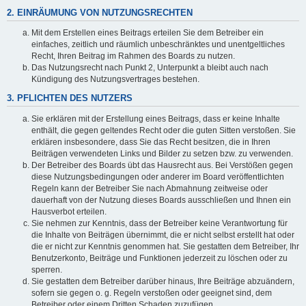
2. EINRÄUMUNG VON NUTZUNGSRECHTEN
Mit dem Erstellen eines Beitrags erteilen Sie dem Betreiber ein
einfaches, zeitlich und räumlich unbeschränktes und unentgeltliches
Recht, Ihren Beitrag im Rahmen des Boards zu nutzen.
Das Nutzungsrecht nach Punkt 2, Unterpunkt a bleibt auch nach
Kündigung des Nutzungsvertrages bestehen.
3. PFLICHTEN DES NUTZERS
Sie erklären mit der Erstellung eines Beitrags, dass er keine Inhalte
enthält, die gegen geltendes Recht oder die guten Sitten verstoßen. Sie
erklären insbesondere, dass Sie das Recht besitzen, die in Ihren
Beiträgen verwendeten Links und Bilder zu setzen bzw. zu verwenden.
Der Betreiber des Boards übt das Hausrecht aus. Bei Verstößen gegen
diese Nutzungsbedingungen oder anderer im Board veröffentlichten
Regeln kann der Betreiber Sie nach Abmahnung zeitweise oder
dauerhaft von der Nutzung dieses Boards ausschließen und Ihnen ein
Hausverbot erteilen.
Sie nehmen zur Kenntnis, dass der Betreiber keine Verantwortung für
die Inhalte von Beiträgen übernimmt, die er nicht selbst erstellt hat oder
die er nicht zur Kenntnis genommen hat. Sie gestatten dem Betreiber, Ihr
Benutzerkonto, Beiträge und Funktionen jederzeit zu löschen oder zu
sperren.
Sie gestatten dem Betreiber darüber hinaus, Ihre Beiträge abzuändern,
sofern sie gegen o. g. Regeln verstoßen oder geeignet sind, dem
Betreiber oder einem Dritten Schaden zuzufügen.