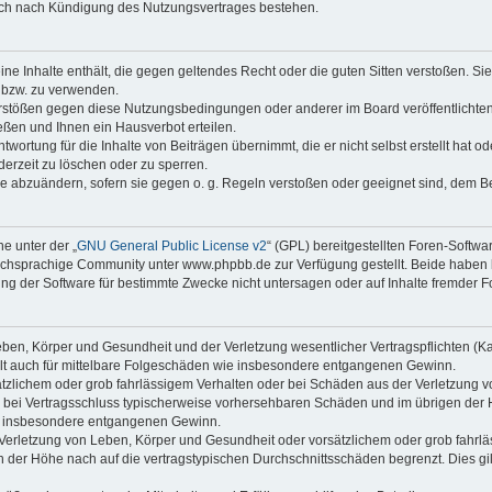
auch nach Kündigung des Nutzungsvertrages bestehen.
keine Inhalte enthält, die gegen geltendes Recht oder die guten Sitten verstoßen. Si
n bzw. zu verwenden.
erstößen gegen diese Nutzungsbedingungen oder anderer im Board veröffentlicht
ßen und Ihnen ein Hausverbot erteilen.
wortung für die Inhalte von Beiträgen übernimmt, die er nicht selbst erstellt hat 
derzeit zu löschen oder zu sperren.
äge abzuändern, sofern sie gegen o. g. Regeln verstoßen oder geeignet sind, dem 
e unter der „
GNU General Public License v2
“ (GPL) bereitgestellten Foren-Soft
chsprachige Community unter www.phpbb.de zur Verfügung gestellt. Beide haben ke
g der Software für bestimmte Zwecke nicht untersagen oder auf Inhalte fremder F
ben, Körper und Gesundheit und der Verletzung wesentlicher Vertragspflichten (Kard
gilt auch für mittelbare Folgeschäden wie insbesondere entgangenen Gewinn.
ätzlichem oder grob fahrlässigem Verhalten oder bei Schäden aus der Verletzung 
 die bei Vertragsschluss typischerweise vorhersehbaren Schäden und im übrigen de
wie insbesondere entgangenen Gewinn.
erletzung von Leben, Körper und Gesundheit oder vorsätzlichem oder grob fahrläs
der Höhe nach auf die vertragstypischen Durchschnittsschäden begrenzt. Dies gi