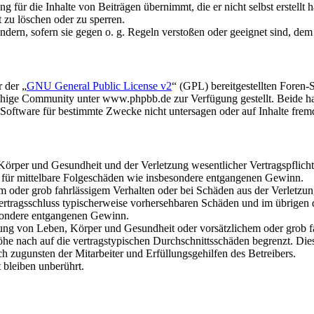
 für die Inhalte von Beiträgen übernimmt, die er nicht selbst erstellt 
t zu löschen oder zu sperren.
ändern, sofern sie gegen o. g. Regeln verstoßen oder geeignet sind, de
 der „
GNU General Public License v2
“ (GPL) bereitgestellten Fore
hige Community unter www.phpbb.de zur Verfügung gestellt. Beide hab
oftware für bestimmte Zwecke nicht untersagen oder auf Inhalte frem
rper und Gesundheit und der Verletzung wesentlicher Vertragspflichten
ch für mittelbare Folgeschäden wie insbesondere entgangenen Gewinn.
em oder grob fahrlässigem Verhalten oder bei Schäden aus der Verletz
i Vertragsschluss typischerweise vorhersehbaren Schäden und im übrigen
besondere entgangenen Gewinn.
ng von Leben, Körper und Gesundheit oder vorsätzlichem oder grob fah
e nach auf die vertragstypischen Durchschnittsschäden begrenzt. Dies
h zugunsten der Mitarbeiter und Erfüllungsgehilfen des Betreibers.
bleiben unberührt.