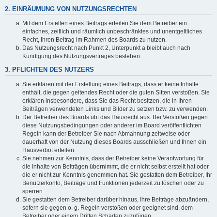
2. EINRÄUMUNG VON NUTZUNGSRECHTEN
Mit dem Erstellen eines Beitrags erteilen Sie dem Betreiber ein
einfaches, zeitlich und räumlich unbeschränktes und unentgeltliches
Recht, Ihren Beitrag im Rahmen des Boards zu nutzen.
Das Nutzungsrecht nach Punkt 2, Unterpunkt a bleibt auch nach
Kündigung des Nutzungsvertrages bestehen.
3. PFLICHTEN DES NUTZERS
Sie erklären mit der Erstellung eines Beitrags, dass er keine Inhalte
enthält, die gegen geltendes Recht oder die guten Sitten verstoßen. Sie
erklären insbesondere, dass Sie das Recht besitzen, die in Ihren
Beiträgen verwendeten Links und Bilder zu setzen bzw. zu verwenden.
Der Betreiber des Boards übt das Hausrecht aus. Bei Verstößen gegen
diese Nutzungsbedingungen oder anderer im Board veröffentlichten
Regeln kann der Betreiber Sie nach Abmahnung zeitweise oder
dauerhaft von der Nutzung dieses Boards ausschließen und Ihnen ein
Hausverbot erteilen.
Sie nehmen zur Kenntnis, dass der Betreiber keine Verantwortung für
die Inhalte von Beiträgen übernimmt, die er nicht selbst erstellt hat oder
die er nicht zur Kenntnis genommen hat. Sie gestatten dem Betreiber, Ihr
Benutzerkonto, Beiträge und Funktionen jederzeit zu löschen oder zu
sperren.
Sie gestatten dem Betreiber darüber hinaus, Ihre Beiträge abzuändern,
sofern sie gegen o. g. Regeln verstoßen oder geeignet sind, dem
Betreiber oder einem Dritten Schaden zuzufügen.