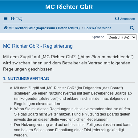
MC Richter GbR
FAQ
Anmelden
S
MC Richter GbR (Impressum / Datenschutz)
Foren-Übersicht
u
Sprache:
c
MC Richter GbR - Registrierung
h
Mit dem Zugriff auf „MC Richter GbR“ („https://forum.mcrichter.de“)
e
wird zwischen Ihnen und dem Betreiber ein Vertrag mit folgenden
Regelungen geschlossen:
1. NUTZUNGSVERTRAG
Mit dem Zugriff auf „MC Richter GbR“ (im Folgenden „das Board“)
schließen Sie einen Nutzungsvertrag mit dem Betreiber des Boards ab
(im Folgenden „Betreiber“) und erklären sich mit den nachfolgenden
Regelungen einverstanden.
Wenn Sie mit diesen Regelungen nicht einverstanden sind, so dürfen
Sie das Board nicht weiter nutzen. Für die Nutzung des Boards gelten
jeweils die an dieser Stelle veröffentlichten Regelungen.
Der Nutzungsvertrag wird auf unbestimmte Zeit geschlossen und kann
von beiden Seiten ohne Einhaltung einer Frist jederzeit gekündigt
werden.