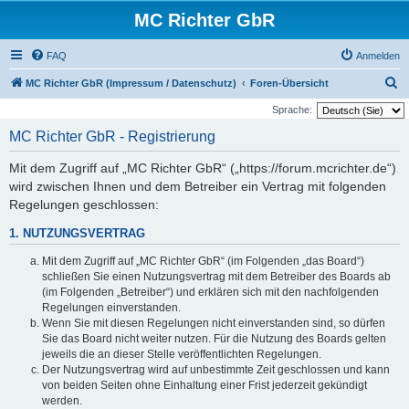
MC Richter GbR
FAQ
Anmelden
S
MC Richter GbR (Impressum / Datenschutz)
Foren-Übersicht
u
Sprache:
c
MC Richter GbR - Registrierung
h
Mit dem Zugriff auf „MC Richter GbR“ („https://forum.mcrichter.de“)
e
wird zwischen Ihnen und dem Betreiber ein Vertrag mit folgenden
Regelungen geschlossen:
1. NUTZUNGSVERTRAG
Mit dem Zugriff auf „MC Richter GbR“ (im Folgenden „das Board“)
schließen Sie einen Nutzungsvertrag mit dem Betreiber des Boards ab
(im Folgenden „Betreiber“) und erklären sich mit den nachfolgenden
Regelungen einverstanden.
Wenn Sie mit diesen Regelungen nicht einverstanden sind, so dürfen
Sie das Board nicht weiter nutzen. Für die Nutzung des Boards gelten
jeweils die an dieser Stelle veröffentlichten Regelungen.
Der Nutzungsvertrag wird auf unbestimmte Zeit geschlossen und kann
von beiden Seiten ohne Einhaltung einer Frist jederzeit gekündigt
werden.