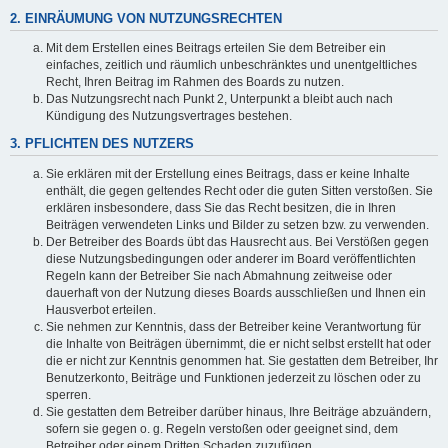
2. EINRÄUMUNG VON NUTZUNGSRECHTEN
Mit dem Erstellen eines Beitrags erteilen Sie dem Betreiber ein
einfaches, zeitlich und räumlich unbeschränktes und unentgeltliches
Recht, Ihren Beitrag im Rahmen des Boards zu nutzen.
Das Nutzungsrecht nach Punkt 2, Unterpunkt a bleibt auch nach
Kündigung des Nutzungsvertrages bestehen.
3. PFLICHTEN DES NUTZERS
Sie erklären mit der Erstellung eines Beitrags, dass er keine Inhalte
enthält, die gegen geltendes Recht oder die guten Sitten verstoßen. Sie
erklären insbesondere, dass Sie das Recht besitzen, die in Ihren
Beiträgen verwendeten Links und Bilder zu setzen bzw. zu verwenden.
Der Betreiber des Boards übt das Hausrecht aus. Bei Verstößen gegen
diese Nutzungsbedingungen oder anderer im Board veröffentlichten
Regeln kann der Betreiber Sie nach Abmahnung zeitweise oder
dauerhaft von der Nutzung dieses Boards ausschließen und Ihnen ein
Hausverbot erteilen.
Sie nehmen zur Kenntnis, dass der Betreiber keine Verantwortung für
die Inhalte von Beiträgen übernimmt, die er nicht selbst erstellt hat oder
die er nicht zur Kenntnis genommen hat. Sie gestatten dem Betreiber, Ihr
Benutzerkonto, Beiträge und Funktionen jederzeit zu löschen oder zu
sperren.
Sie gestatten dem Betreiber darüber hinaus, Ihre Beiträge abzuändern,
sofern sie gegen o. g. Regeln verstoßen oder geeignet sind, dem
Betreiber oder einem Dritten Schaden zuzufügen.