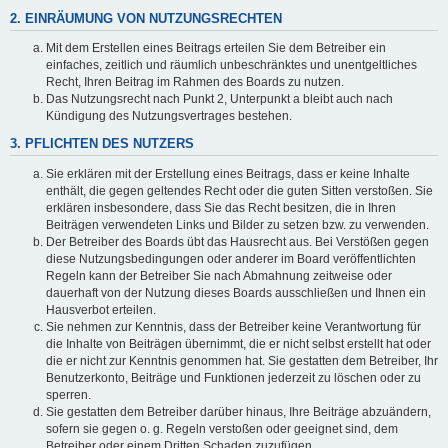
2. EINRÄUMUNG VON NUTZUNGSRECHTEN
Mit dem Erstellen eines Beitrags erteilen Sie dem Betreiber ein
einfaches, zeitlich und räumlich unbeschränktes und unentgeltliches
Recht, Ihren Beitrag im Rahmen des Boards zu nutzen.
Das Nutzungsrecht nach Punkt 2, Unterpunkt a bleibt auch nach
Kündigung des Nutzungsvertrages bestehen.
3. PFLICHTEN DES NUTZERS
Sie erklären mit der Erstellung eines Beitrags, dass er keine Inhalte
enthält, die gegen geltendes Recht oder die guten Sitten verstoßen. Sie
erklären insbesondere, dass Sie das Recht besitzen, die in Ihren
Beiträgen verwendeten Links und Bilder zu setzen bzw. zu verwenden.
Der Betreiber des Boards übt das Hausrecht aus. Bei Verstößen gegen
diese Nutzungsbedingungen oder anderer im Board veröffentlichten
Regeln kann der Betreiber Sie nach Abmahnung zeitweise oder
dauerhaft von der Nutzung dieses Boards ausschließen und Ihnen ein
Hausverbot erteilen.
Sie nehmen zur Kenntnis, dass der Betreiber keine Verantwortung für
die Inhalte von Beiträgen übernimmt, die er nicht selbst erstellt hat oder
die er nicht zur Kenntnis genommen hat. Sie gestatten dem Betreiber, Ihr
Benutzerkonto, Beiträge und Funktionen jederzeit zu löschen oder zu
sperren.
Sie gestatten dem Betreiber darüber hinaus, Ihre Beiträge abzuändern,
sofern sie gegen o. g. Regeln verstoßen oder geeignet sind, dem
Betreiber oder einem Dritten Schaden zuzufügen.