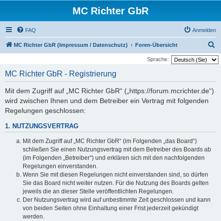
MC Richter GbR
FAQ
Anmelden
S
MC Richter GbR (Impressum / Datenschutz)
Foren-Übersicht
u
Sprache:
c
MC Richter GbR - Registrierung
h
Mit dem Zugriff auf „MC Richter GbR“ („https://forum.mcrichter.de“)
e
wird zwischen Ihnen und dem Betreiber ein Vertrag mit folgenden
Regelungen geschlossen:
1. NUTZUNGSVERTRAG
Mit dem Zugriff auf „MC Richter GbR“ (im Folgenden „das Board“)
schließen Sie einen Nutzungsvertrag mit dem Betreiber des Boards ab
(im Folgenden „Betreiber“) und erklären sich mit den nachfolgenden
Regelungen einverstanden.
Wenn Sie mit diesen Regelungen nicht einverstanden sind, so dürfen
Sie das Board nicht weiter nutzen. Für die Nutzung des Boards gelten
jeweils die an dieser Stelle veröffentlichten Regelungen.
Der Nutzungsvertrag wird auf unbestimmte Zeit geschlossen und kann
von beiden Seiten ohne Einhaltung einer Frist jederzeit gekündigt
werden.