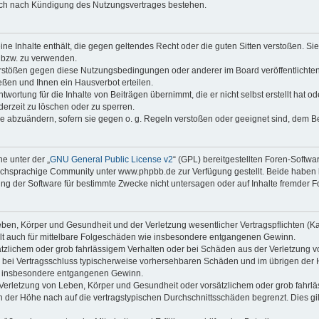
auch nach Kündigung des Nutzungsvertrages bestehen.
keine Inhalte enthält, die gegen geltendes Recht oder die guten Sitten verstoßen. Si
n bzw. zu verwenden.
erstößen gegen diese Nutzungsbedingungen oder anderer im Board veröffentlicht
ßen und Ihnen ein Hausverbot erteilen.
wortung für die Inhalte von Beiträgen übernimmt, die er nicht selbst erstellt hat 
derzeit zu löschen oder zu sperren.
äge abzuändern, sofern sie gegen o. g. Regeln verstoßen oder geeignet sind, dem 
e unter der „
GNU General Public License v2
“ (GPL) bereitgestellten Foren-Soft
chsprachige Community unter www.phpbb.de zur Verfügung gestellt. Beide haben ke
g der Software für bestimmte Zwecke nicht untersagen oder auf Inhalte fremder F
ben, Körper und Gesundheit und der Verletzung wesentlicher Vertragspflichten (Kard
gilt auch für mittelbare Folgeschäden wie insbesondere entgangenen Gewinn.
ätzlichem oder grob fahrlässigem Verhalten oder bei Schäden aus der Verletzung 
 die bei Vertragsschluss typischerweise vorhersehbaren Schäden und im übrigen de
wie insbesondere entgangenen Gewinn.
erletzung von Leben, Körper und Gesundheit oder vorsätzlichem oder grob fahrläs
der Höhe nach auf die vertragstypischen Durchschnittsschäden begrenzt. Dies gi