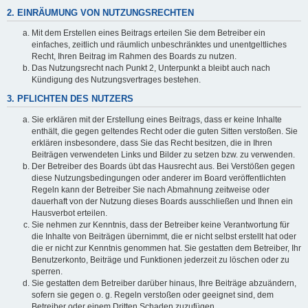
2. EINRÄUMUNG VON NUTZUNGSRECHTEN
Mit dem Erstellen eines Beitrags erteilen Sie dem Betreiber ein
einfaches, zeitlich und räumlich unbeschränktes und unentgeltliches
Recht, Ihren Beitrag im Rahmen des Boards zu nutzen.
Das Nutzungsrecht nach Punkt 2, Unterpunkt a bleibt auch nach
Kündigung des Nutzungsvertrages bestehen.
3. PFLICHTEN DES NUTZERS
Sie erklären mit der Erstellung eines Beitrags, dass er keine Inhalte
enthält, die gegen geltendes Recht oder die guten Sitten verstoßen. Sie
erklären insbesondere, dass Sie das Recht besitzen, die in Ihren
Beiträgen verwendeten Links und Bilder zu setzen bzw. zu verwenden.
Der Betreiber des Boards übt das Hausrecht aus. Bei Verstößen gegen
diese Nutzungsbedingungen oder anderer im Board veröffentlichten
Regeln kann der Betreiber Sie nach Abmahnung zeitweise oder
dauerhaft von der Nutzung dieses Boards ausschließen und Ihnen ein
Hausverbot erteilen.
Sie nehmen zur Kenntnis, dass der Betreiber keine Verantwortung für
die Inhalte von Beiträgen übernimmt, die er nicht selbst erstellt hat oder
die er nicht zur Kenntnis genommen hat. Sie gestatten dem Betreiber, Ihr
Benutzerkonto, Beiträge und Funktionen jederzeit zu löschen oder zu
sperren.
Sie gestatten dem Betreiber darüber hinaus, Ihre Beiträge abzuändern,
sofern sie gegen o. g. Regeln verstoßen oder geeignet sind, dem
Betreiber oder einem Dritten Schaden zuzufügen.