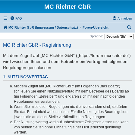
MC Richter GbR
FAQ
Anmelden
S
MC Richter GbR (Impressum / Datenschutz)
Foren-Übersicht
u
Sprache:
c
MC Richter GbR - Registrierung
h
Mit dem Zugriff auf „MC Richter GbR“ („https://forum.mcrichter.de“)
e
wird zwischen Ihnen und dem Betreiber ein Vertrag mit folgenden
Regelungen geschlossen:
1. NUTZUNGSVERTRAG
Mit dem Zugriff auf „MC Richter GbR“ (im Folgenden „das Board“)
schließen Sie einen Nutzungsvertrag mit dem Betreiber des Boards ab
(im Folgenden „Betreiber“) und erklären sich mit den nachfolgenden
Regelungen einverstanden.
Wenn Sie mit diesen Regelungen nicht einverstanden sind, so dürfen
Sie das Board nicht weiter nutzen. Für die Nutzung des Boards gelten
jeweils die an dieser Stelle veröffentlichten Regelungen.
Der Nutzungsvertrag wird auf unbestimmte Zeit geschlossen und kann
von beiden Seiten ohne Einhaltung einer Frist jederzeit gekündigt
werden.