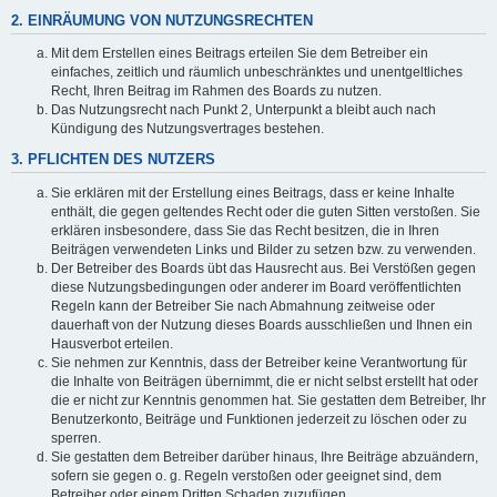
2. EINRÄUMUNG VON NUTZUNGSRECHTEN
Mit dem Erstellen eines Beitrags erteilen Sie dem Betreiber ein
einfaches, zeitlich und räumlich unbeschränktes und unentgeltliches
Recht, Ihren Beitrag im Rahmen des Boards zu nutzen.
Das Nutzungsrecht nach Punkt 2, Unterpunkt a bleibt auch nach
Kündigung des Nutzungsvertrages bestehen.
3. PFLICHTEN DES NUTZERS
Sie erklären mit der Erstellung eines Beitrags, dass er keine Inhalte
enthält, die gegen geltendes Recht oder die guten Sitten verstoßen. Sie
erklären insbesondere, dass Sie das Recht besitzen, die in Ihren
Beiträgen verwendeten Links und Bilder zu setzen bzw. zu verwenden.
Der Betreiber des Boards übt das Hausrecht aus. Bei Verstößen gegen
diese Nutzungsbedingungen oder anderer im Board veröffentlichten
Regeln kann der Betreiber Sie nach Abmahnung zeitweise oder
dauerhaft von der Nutzung dieses Boards ausschließen und Ihnen ein
Hausverbot erteilen.
Sie nehmen zur Kenntnis, dass der Betreiber keine Verantwortung für
die Inhalte von Beiträgen übernimmt, die er nicht selbst erstellt hat oder
die er nicht zur Kenntnis genommen hat. Sie gestatten dem Betreiber, Ihr
Benutzerkonto, Beiträge und Funktionen jederzeit zu löschen oder zu
sperren.
Sie gestatten dem Betreiber darüber hinaus, Ihre Beiträge abzuändern,
sofern sie gegen o. g. Regeln verstoßen oder geeignet sind, dem
Betreiber oder einem Dritten Schaden zuzufügen.