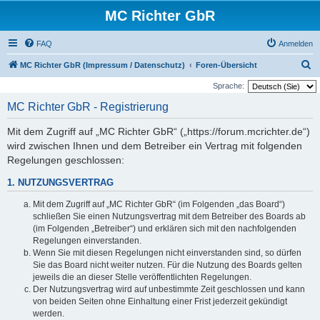
MC Richter GbR
FAQ
Anmelden
S
MC Richter GbR (Impressum / Datenschutz)
Foren-Übersicht
u
Sprache:
c
MC Richter GbR - Registrierung
h
Mit dem Zugriff auf „MC Richter GbR“ („https://forum.mcrichter.de“)
e
wird zwischen Ihnen und dem Betreiber ein Vertrag mit folgenden
Regelungen geschlossen:
1. NUTZUNGSVERTRAG
Mit dem Zugriff auf „MC Richter GbR“ (im Folgenden „das Board“)
schließen Sie einen Nutzungsvertrag mit dem Betreiber des Boards ab
(im Folgenden „Betreiber“) und erklären sich mit den nachfolgenden
Regelungen einverstanden.
Wenn Sie mit diesen Regelungen nicht einverstanden sind, so dürfen
Sie das Board nicht weiter nutzen. Für die Nutzung des Boards gelten
jeweils die an dieser Stelle veröffentlichten Regelungen.
Der Nutzungsvertrag wird auf unbestimmte Zeit geschlossen und kann
von beiden Seiten ohne Einhaltung einer Frist jederzeit gekündigt
werden.