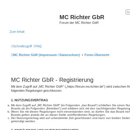
MC Richter GbR
Forum der MC Richter GbR
Zum Inhalt
Schnellzugriff
FAQ
MC Richter GbR (Impressum / Datenschutz)
Foren-Übersicht
MC Richter GbR - Registrierung
Mit dem Zugriff auf „MC Richter GbR“ („https://forum.mcrichter.de“) wird zwischen I
folgenden Regelungen geschlossen:
1. NUTZUNGSVERTRAG
Mit dem Zugriff auf „MC Richter GbR“ (im Folgenden „das Board“) schließen Sie einen Nu
Boards ab (im Folgenden „Betreiber“) und erklären sich mit den nachfolgenden Regelun
Wenn Sie mit diesen Regelungen nicht einverstanden sind, so dürfen Sie das Board nich
Boards gelten jeweils die an dieser Stelle veröffentlichten Regelungen.
Der Nutzungsvertrag wird auf unbestimmte Zeit geschlossen und kann von beiden Seiten 
gekündigt werden.