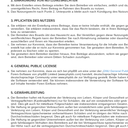
2. EINRÄUMUNG VON NUTZUNGSRECHTEN
Mit dem Erstellen eines Beitrags erteilen Sie dem Betreiber ein einfaches, zeitlich und 
unentgeltliches Recht, Ihren Beitrag im Rahmen des Boards zu nutzen.
Das Nutzungsrecht nach Punkt 2, Unterpunkt a bleibt auch nach Kündigung des Nutzun
3. PFLICHTEN DES NUTZERS
Sie erklären mit der Erstellung eines Beitrags, dass er keine Inhalte enthält, die gegen 
verstoßen. Sie erklären insbesondere, dass Sie das Recht besitzen, die in Ihren Beiträ
bzw. zu verwenden.
Der Betreiber des Boards übt das Hausrecht aus. Bei Verstößen gegen diese Nutzungs
veröffentlichten Regeln kann der Betreiber Sie nach Abmahnung zeitweise oder dauerha
ausschließen und Ihnen ein Hausverbot erteilen.
Sie nehmen zur Kenntnis, dass der Betreiber keine Verantwortung für die Inhalte von Bei
erstellt hat oder die er nicht zur Kenntnis genommen hat. Sie gestatten dem Betreiber, 
jederzeit zu löschen oder zu sperren.
Sie gestatten dem Betreiber darüber hinaus, Ihre Beiträge abzuändern, sofern sie gege
sind, dem Betreiber oder einem Dritten Schaden zuzufügen.
4. GENERAL PUBLIC LICENSE
Sie nehmen zur Kenntnis, dass es sich bei phpBB um eine unter der „
GNU General Publi
Foren-Software von phpBB Limited (www.phpbb.com) handelt; deutschsprachige Informa
deutschsprachige Community unter www.phpbb.de zur Verfügung gestellt. Beide haben ke
die Software verwendet wird. Sie können insbesondere die Verwendung der Software fü
auf Inhalte fremder Foren Einfluss nehmen.
5. GEWÄHRLEISTUNG
Der Betreiber haftet mit Ausnahme der Verletzung von Leben, Körper und Gesundheit un
Vertragspflichten (Kardinalpflichten) nur für Schäden, die auf ein vorsätzliches oder gro
sind. Dies gilt auch für mittelbare Folgeschäden wie insbesondere entgangenen Gewinn.
Die Haftung ist gegenüber Verbrauchern außer bei vorsätzlichem oder grob fahrlässige
Verletzung von Leben, Körper und Gesundheit und der Verletzung wesentlicher Vertragspfl
Vertragsschluss typischerweise vorhersehbaren Schäden und im übrigen der Höhe nach a
Durchschnittsschäden begrenzt. Dies gilt auch für mittelbare Folgeschäden wie insbe
Die Haftung ist gegenüber Unternehmern außer bei der Verletzung von Leben, Körper u
grob fahrlässigem Verhalten des Betreibers auf die bei Vertragsschluss typischerweise
der Höhe nach auf die vertragstypischen Durchschnittsschäden begrenzt. Dies gilt auch