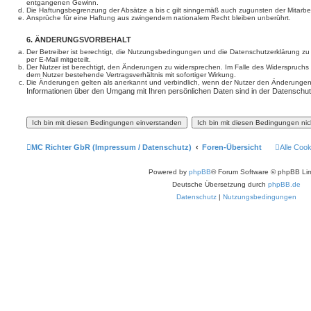
entgangenen Gewinn.
Die Haftungsbegrenzung der Absätze a bis c gilt sinngemäß auch zugunsten der Mitarbeit
Ansprüche für eine Haftung aus zwingendem nationalem Recht bleiben unberührt.
6. ÄNDERUNGSVORBEHALT
Der Betreiber ist berechtigt, die Nutzungsbedingungen und die Datenschutzerklärung z
per E-Mail mitgeteilt.
Der Nutzer ist berechtigt, den Änderungen zu widersprechen. Im Falle des Widerspruchs
dem Nutzer bestehende Vertragsverhältnis mit sofortiger Wirkung.
Die Änderungen gelten als anerkannt und verbindlich, wenn der Nutzer den Änderungen
Informationen über den Umgang mit Ihren persönlichen Daten sind in der Datenschut
MC Richter GbR (Impressum / Datenschutz)
Foren-Übersicht
Alle Coo
Powered by
phpBB
® Forum Software © phpBB Lim
Deutsche Übersetzung durch
phpBB.de
Datenschutz
|
Nutzungsbedingungen