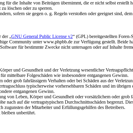
 für die Inhalte von Beiträgen übernimmt, die er nicht selbst erstellt 
t zu löschen oder zu sperren.
ändern, sofern sie gegen o. g. Regeln verstoßen oder geeignet sind, de
 der „
GNU General Public License v2
“ (GPL) bereitgestellten Fore
hige Community unter www.phpbb.de zur Verfügung gestellt. Beide hab
oftware für bestimmte Zwecke nicht untersagen oder auf Inhalte frem
rper und Gesundheit und der Verletzung wesentlicher Vertragspflichten
ch für mittelbare Folgeschäden wie insbesondere entgangenen Gewinn.
em oder grob fahrlässigem Verhalten oder bei Schäden aus der Verletz
i Vertragsschluss typischerweise vorhersehbaren Schäden und im übrigen
besondere entgangenen Gewinn.
ng von Leben, Körper und Gesundheit oder vorsätzlichem oder grob fah
e nach auf die vertragstypischen Durchschnittsschäden begrenzt. Dies
h zugunsten der Mitarbeiter und Erfüllungsgehilfen des Betreibers.
bleiben unberührt.