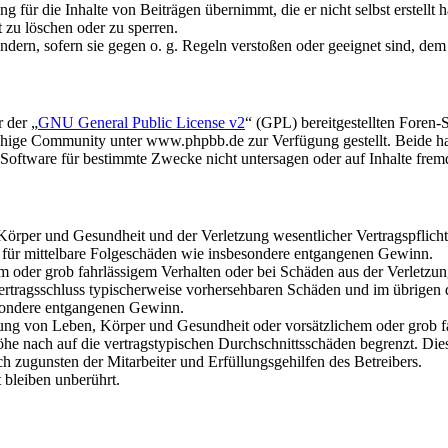
 für die Inhalte von Beiträgen übernimmt, die er nicht selbst erstellt 
t zu löschen oder zu sperren.
ändern, sofern sie gegen o. g. Regeln verstoßen oder geeignet sind, de
 der „
GNU General Public License v2
“ (GPL) bereitgestellten Fore
hige Community unter www.phpbb.de zur Verfügung gestellt. Beide hab
oftware für bestimmte Zwecke nicht untersagen oder auf Inhalte frem
rper und Gesundheit und der Verletzung wesentlicher Vertragspflichten
ch für mittelbare Folgeschäden wie insbesondere entgangenen Gewinn.
em oder grob fahrlässigem Verhalten oder bei Schäden aus der Verletz
i Vertragsschluss typischerweise vorhersehbaren Schäden und im übrigen
besondere entgangenen Gewinn.
ng von Leben, Körper und Gesundheit oder vorsätzlichem oder grob fah
e nach auf die vertragstypischen Durchschnittsschäden begrenzt. Dies
h zugunsten der Mitarbeiter und Erfüllungsgehilfen des Betreibers.
bleiben unberührt.