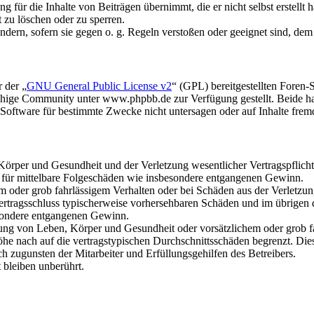
 für die Inhalte von Beiträgen übernimmt, die er nicht selbst erstellt 
t zu löschen oder zu sperren.
ändern, sofern sie gegen o. g. Regeln verstoßen oder geeignet sind, de
 der „
GNU General Public License v2
“ (GPL) bereitgestellten Fore
hige Community unter www.phpbb.de zur Verfügung gestellt. Beide hab
oftware für bestimmte Zwecke nicht untersagen oder auf Inhalte frem
rper und Gesundheit und der Verletzung wesentlicher Vertragspflichten
ch für mittelbare Folgeschäden wie insbesondere entgangenen Gewinn.
em oder grob fahrlässigem Verhalten oder bei Schäden aus der Verletz
i Vertragsschluss typischerweise vorhersehbaren Schäden und im übrigen
besondere entgangenen Gewinn.
ng von Leben, Körper und Gesundheit oder vorsätzlichem oder grob fah
e nach auf die vertragstypischen Durchschnittsschäden begrenzt. Dies
h zugunsten der Mitarbeiter und Erfüllungsgehilfen des Betreibers.
bleiben unberührt.